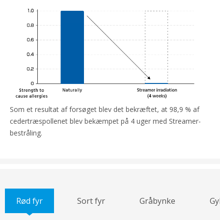
Som et resultat af forsøget blev det bekræftet, at 98,9 % af
cedertræspollenet blev bekæmpet på 4 uger med Streamer-
bestråling.
Rød fyr
Sort fyr
Gråbynke
Gy