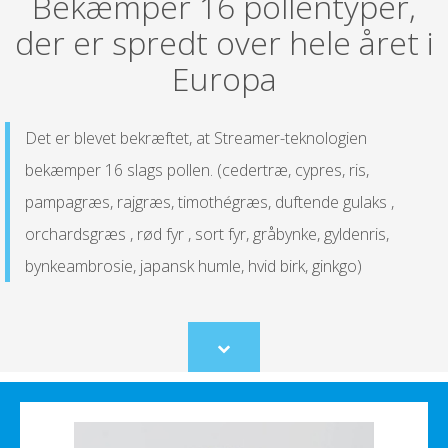
Bekæmper 16 pollentyper,
der er spredt over hele året i
Europa
Det er blevet bekræftet, at Streamer-teknologien
bekæmper 16 slags pollen. (cedertræ, cypres, ris,
pampagræs, rajgræs, timothégræs, duftende gulaks ,
orchardsgræs , rød fyr , sort fyr, gråbynke, gyldenris,
bynkeambrosie, japansk humle, hvid birk, ginkgo)
Scroll
to
content