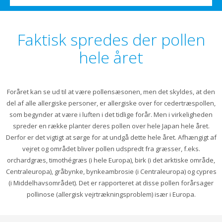
Faktisk spredes der pollen
hele året
Foråret kan se ud til at være pollensæsonen, men det skyldes, at den
del af alle allergiske personer, er allergiske over for cedertræspollen,
som begynder at være i luften i det tidlige forår. Men i virkeligheden
spreder en række planter deres pollen over hele Japan hele året.
Derfor er det vigtigt at sørge for at undgå dette hele året. Afhængigt af
vejret og området bliver pollen udspredt fra græsser, f.eks.
orchardgræs, timothégræs (i hele Europa), birk (i det arktiske område,
Centraleuropa), gråbynke, bynkeambrosie (i Centraleuropa) og cypres
(i Middelhavsområdet). Det er rapporteret at disse pollen forårsager
pollinose (allergisk vejrtrækningsproblem) især i Europa.