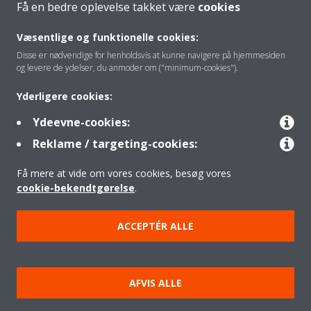
Få en bedre oplevelse takket være
cookies
Om os
Væsentlige og funktionelle cookies:
Disse er nødvendige for henholdsvis at kunne navigere på hjemmesiden
og levere de ydelser, du anmoder om ("minimum-cookies").
Klimaløsning
Yderligere cookies:
Ydeevne-cookies:
Kontakt
Reklame / targeting-cookies:
Få mere at vide om vores cookies, besøg vores
Produkter
cookie-bekendtgørelse
.
ACCEPTÉR ALLE
Copyright © Daikin
Juridisk meddelelse
Cookies
Databeskyttelsespolitik
AFVIS ALLE
Gruppeetik
Data Act