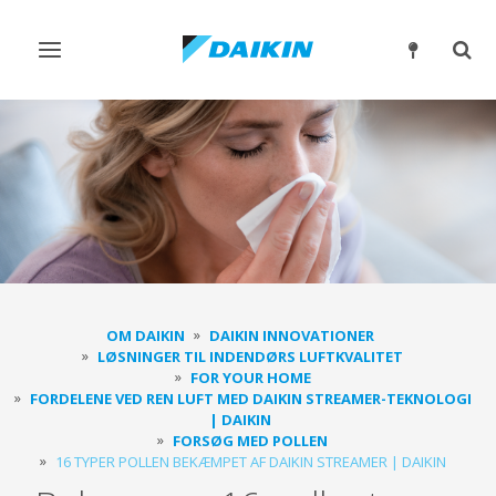
Slå
Slå
navigation
søgn
til/fra
til/fr
OM DAIKIN
DAIKIN INNOVATIONER
LØSNINGER TIL INDENDØRS LUFTKVALITET
FOR YOUR HOME
FORDELENE VED REN LUFT MED DAIKIN STREAMER-TEKNOLOGI
| DAIKIN
FORSØG MED POLLEN
16 TYPER POLLEN BEKÆMPET AF DAIKIN STREAMER | DAIKIN