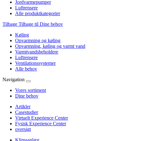
Jordvarmepumper
Luftrensere
Alle produktkategorier
Tilbage
Tilbage til Dine behov
Køling
Opvarmning og køling
Opvarmning, køling og varmt vand
Varmtvandsbeholdere
Luftrensere
Ventilationssystemer
Alle behov
Navigation
Vores sortiment
Dine behov
Artikler
Casestudier
Virtuelt Experience Center
Fysisk Experience Center
oversigt
Klimaanlæg