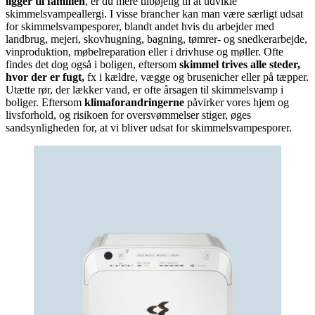
ligger til familien
, er du mere tilbøjelig til at udvikle
skimmelsvampeallergi. I visse brancher kan man være særligt udsat
for skimmelsvampesporer, blandt andet hvis du arbejder med
landbrug, mejeri, skovhugning, bagning, tømrer- og snedkerarbejde,
vinproduktion, møbelreparation eller i drivhuse og møller. Ofte
findes det dog også i boligen, eftersom
skimmel trives alle steder,
hvor der er fugt,
fx i kældre, vægge og brusenicher eller på tæpper.
Utætte rør, der lækker vand, er ofte årsagen til skimmelsvamp i
boliger. Eftersom
klimaforandringerne
påvirker vores hjem og
livsforhold, og risikoen for oversvømmelser stiger, øges
sandsynligheden for, at vi bliver udsat for skimmelsvampesporer.