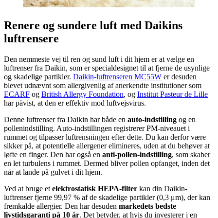
Renere og sundere luft med Daikins
luftrensere
Den nemmeste vej til ren og sund luft i dit hjem er at vælge en
luftrenser fra Daikin, som er specialdesignet til at fjerne de usynlige
og skadelige partikler.
Daikin-luftrenseren MC55W
er desuden
blevet udnævnt som allergivenlig af anerkendte institutioner som
ECARF
og
British Allergy Foundation
, og
Institut Pasteur de Lille
har påvist, at den er effektiv mod luftvejsvirus.
Denne luftrenser fra Daikin har både en
auto-indstilling
og en
pollenindstilling. Auto-indstillingen registrerer PM-niveauet i
rummet og tilpasser luftrensningen efter dette. Du kan derfor være
sikker på, at potentielle allergener elimineres, uden at du behøver at
løfte en finger. Den har også en
anti-pollen-indstilling
, som skaber
en let turbulens i rummet. Dermed bliver pollen opfanget, inden det
når at lande på gulvet i dit hjem.
Ved at bruge et
elektrostatisk HEPA-filter
kan din Daikin-
luftrenser fjerne 99,97 % af de skadelige partikler (0,3 μm), der kan
fremkalde allergier. Den har desuden
markedets bedste
livstidsgaranti på 10 år
. Det betyder, at hvis du investerer i en