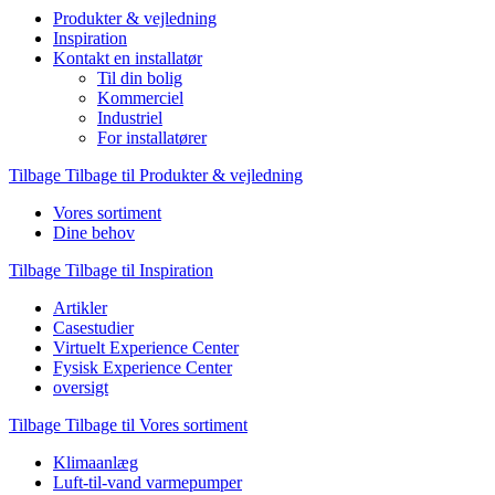
Produkter & vejledning
Inspiration
Kontakt en installatør
Til din bolig
Kommerciel
Industriel
For installatører
Tilbage
Tilbage til Produkter & vejledning
Vores sortiment
Dine behov
Tilbage
Tilbage til Inspiration
Artikler
Casestudier
Virtuelt Experience Center
Fysisk Experience Center
oversigt
Tilbage
Tilbage til Vores sortiment
Klimaanlæg
Luft-til-vand varmepumper