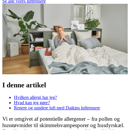
Se alle vores luftrensere
I denne artikel
Hvilken allergi har jeg?
Hvad kan jeg gøre?
Renere og sundere luft med Daikins luftrensere
Vi er omgivet af potentielle allergener – fra pollen og
husstøvmider til skimmelsvampesporer og husdyrskæl.