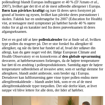
pollenallergi blandt Europas indbyggere er 40 % (D’Amato
et al.
,
2007), hvilket gør det til et af de mest udbredte allergener i Europa.
Børn kan påvirkes kraftigt
og især få deres søvn forstyrret på
grund af hosten og nysen, hvilket kan påvirke deres præstationer i
skolen. Faktisk har en undersøgelse fra 2007 (Education for Health)
vist, at teenagere med symptomer på høfeber havde 40 % større
risiko for at gå en karakter ned fra deres prøveeksamen til deres
afgangseksamen.
Det er en god idé at føre
pollenkalender
for at finde ud af, hvilken
type pollen du reagerer på. Der er stor forskel fra allergiker til
allergiker, og når du først har fundet ud af, hvad der udløser din
allergi, kan du gøre noget ved det. Ifølge European Climate and
Health Observatory er en konsekvens af
den globale opvarmning
desværre, at høfebersæsonen forlænges, da de højere temperaturer
har ført til en ændring i pollenproduktionen. Samtidig øger de højere
temperaturer udbredelsen af invasive arter, som er særligt slemme for
allergikere, blandt andet ambrosie, som breder sig i Europa.
Derudover kan luftforurening gøre visse typer pollen endnu mere
allergifremkaldende – blandt andet birk, som er en af de mest
allergifremkaldende typer træpollen. Det står derfor klart, at livet
næppe vil blive lettere for alle dem, der lider af høfeber.