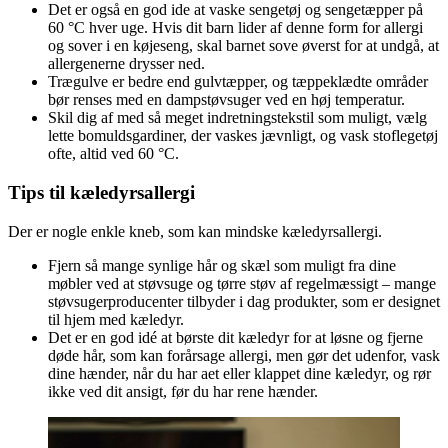
Det er også en god ide at vaske sengetøj og sengetæpper på
60 °C hver uge. Hvis dit barn lider af denne form for allergi
og sover i en køjeseng, skal barnet sove øverst for at undgå, at
allergenerne drysser ned.
Trægulve er bedre end gulvtæpper, og tæppeklædte områder
bør renses med en dampstøvsuger ved en høj temperatur.
Skil dig af med så meget indretningstekstil som muligt, vælg
lette bomuldsgardiner, der vaskes jævnligt, og vask stoflegetøj
ofte, altid ved 60 °C.
Tips til kæledyrsallergi
Der er nogle enkle kneb, som kan mindske kæledyrsallergi.
Fjern så mange synlige hår og skæl som muligt fra dine
møbler ved at støvsuge og tørre støv af regelmæssigt – mange
støvsugerproducenter tilbyder i dag produkter, som er designet
til hjem med kæledyr.
Det er en god idé at børste dit kæledyr for at løsne og fjerne
døde hår, som kan forårsage allergi, men gør det udenfor, vask
dine hænder, når du har aet eller klappet dine kæledyr, og rør
ikke ved dit ansigt, før du har rene hænder.