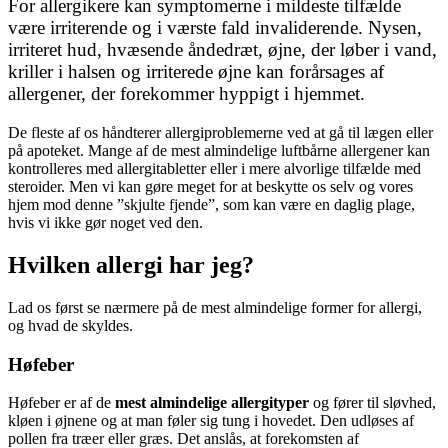
For allergikere kan symptomerne i mildeste tilfælde
være irriterende og i værste fald invaliderende. Nysen,
irriteret hud, hvæsende åndedræt, øjne, der løber i vand,
kriller i halsen og irriterede øjne kan forårsages af
allergener, der forekommer hyppigt i hjemmet.
De fleste af os håndterer allergiproblemerne ved at gå til lægen eller
på apoteket. Mange af de mest almindelige luftbårne allergener kan
kontrolleres med allergitabletter eller i mere alvorlige tilfælde med
steroider. Men vi kan gøre meget for at beskytte os selv og vores
hjem mod denne ”skjulte fjende”, som kan være en daglig plage,
hvis vi ikke gør noget ved den.
Hvilken allergi har jeg?
Lad os først se nærmere på de mest almindelige former for allergi,
og hvad de skyldes.
Høfeber
Høfeber er af de
mest almindelige allergityper
og fører til sløvhed,
kløen i øjnene og at man føler sig tung i hovedet. Den udløses af
pollen fra træer eller græs. Det anslås, at forekomsten af