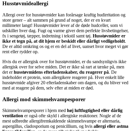
Husstøvmideallergi
Allergi over for husstøvmider kan forårsage kraftig hudirritation og
store gener – alt sammen på grund af noget, der er en kvart
millimeter langt! Husstøvmider lever af de døde hudceller, som vi
udskiller hver dag. Fugt og varme giver dem perfekte livsbetingelser,
fx i sengetøj, tæpper, indretning i tekstil samt tøj.
Husstøvmider er
ikke et tegn på, at dit hjem er beskidt eller dårligt vedligeholdt
.
De er altid omkring os og er en del af livet, uanset hvor meget vi gør
rent eller rydder op.
Hvis du er allergisk over for husstøvmider, er du sandsynligvis ikke
allergisk over for selve miden. Det er ikke så rart at tænke på, men
det er
husstøvmidens efterladenskaber, du reagerer på
. De
indeholder et protein, som allergikere reagerer på. Hver enkelt lille
husstøvmide afgiver 20 efterladenskaber om dagen, og du bliver ved
med at reagere på dem, selv efter at miden er død.
Allergi mod skimmelsvampesporer
Skimmelsvampesporer i hjem med
høj luftfugtighed eller dårlig
ventilation
er også ofte skyld i allergiske reaktioner. Nogle af de
mest udbredte allergifremkaldende skimmelsvampe er alternaria,
aspergillus, cladosporium og penicillium, og hvis
allergi eller astma