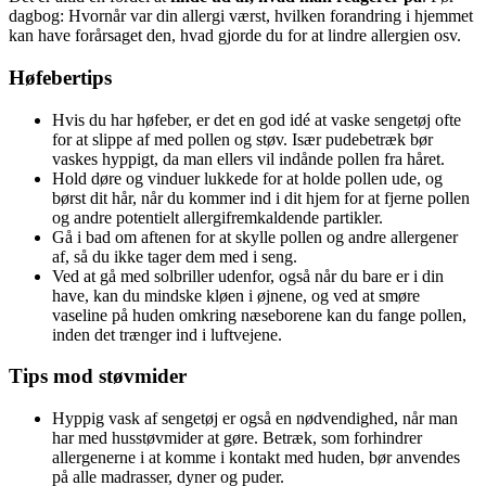
dagbog: Hvornår var din allergi værst, hvilken forandring i hjemmet
kan have forårsaget den, hvad gjorde du for at lindre allergien osv.
Høfebertips
Hvis du har høfeber, er det en god idé at vaske sengetøj ofte
for at slippe af med pollen og støv. Især pudebetræk bør
vaskes hyppigt, da man ellers vil indånde pollen fra håret.
Hold døre og vinduer lukkede for at holde pollen ude, og
børst dit hår, når du kommer ind i dit hjem for at fjerne pollen
og andre potentielt allergifremkaldende partikler.
Gå i bad om aftenen for at skylle pollen og andre allergener
af, så du ikke tager dem med i seng.
Ved at gå med solbriller udenfor, også når du bare er i din
have, kan du mindske kløen i øjnene, og ved at smøre
vaseline på huden omkring næseborene kan du fange pollen,
inden det trænger ind i luftvejene.
Tips mod støvmider
Hyppig vask af sengetøj er også en nødvendighed, når man
har med husstøvmider at gøre. Betræk, som forhindrer
allergenerne i at komme i kontakt med huden, bør anvendes
på alle madrasser, dyner og puder.