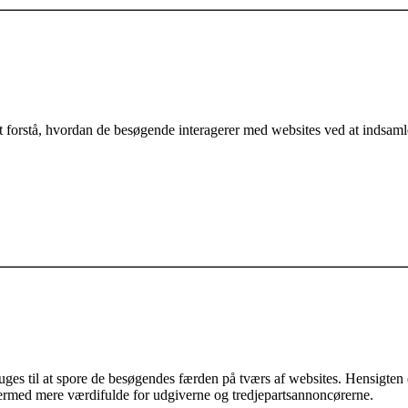
t forstå, hvordan de besøgende interagerer med websites ved at indsaml
es til at spore de besøgendes færden på tværs af websites. Hensigten e
 dermed mere værdifulde for udgiverne og tredjepartsannoncørerne.