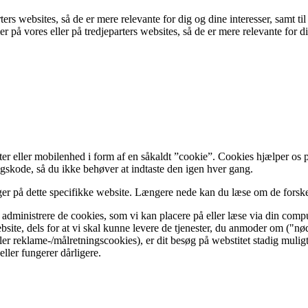
ters websites, så de er mere relevante for dig og dine interesser, samt t
r på vores eller på tredjeparters websites, så de er mere relevante for d
r eller mobilenhed i form af en såkaldt ”cookie”. Cookies hjælper os på 
ngskode, så du ikke behøver at indtaste den igen hver gang.
uger på dette specifikke website. Længere nede kan du læse om de forske
 administrere de cookies, som vi kan placere på eller læse via din comp
bsite, dels for at vi skal kunne levere de tjenester, du anmoder om ("n
er reklame-/målretningscookies), er dit besøg på webstitet stadig muligt
eller fungerer dårligere.