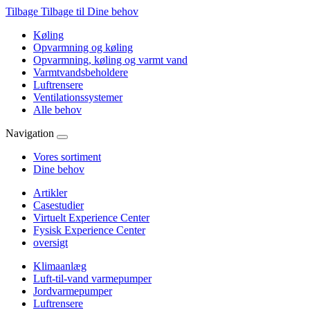
Tilbage
Tilbage til Dine behov
Køling
Opvarmning og køling
Opvarmning, køling og varmt vand
Varmtvandsbeholdere
Luftrensere
Ventilationssystemer
Alle behov
Navigation
Vores sortiment
Dine behov
Artikler
Casestudier
Virtuelt Experience Center
Fysisk Experience Center
oversigt
Klimaanlæg
Luft-til-vand varmepumper
Jordvarmepumper
Luftrensere