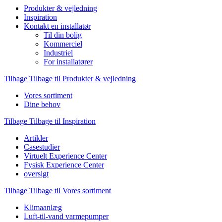
Produkter & vejledning
Inspiration
Kontakt en installatør
Til din bolig
Kommerciel
Industriel
For installatører
Tilbage
Tilbage til Produkter & vejledning
Vores sortiment
Dine behov
Tilbage
Tilbage til Inspiration
Artikler
Casestudier
Virtuelt Experience Center
Fysisk Experience Center
oversigt
Tilbage
Tilbage til Vores sortiment
Klimaanlæg
Luft-til-vand varmepumper