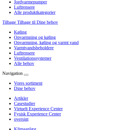
Jordvarmepumper
Luftrensere
Alle produktkategorier
Tilbage
Tilbage til Dine behov
Køling
Opvarmning og køling
Opvarmning, køling og varmt vand
Varmtvandsbeholdere
Luftrensere
Ventilationssystemer
Alle behov
Navigation
Vores sortiment
Dine behov
Artikler
Casestudier
Virtuelt Experience Center
Fysisk Experience Center
oversigt
Klimaanlæg