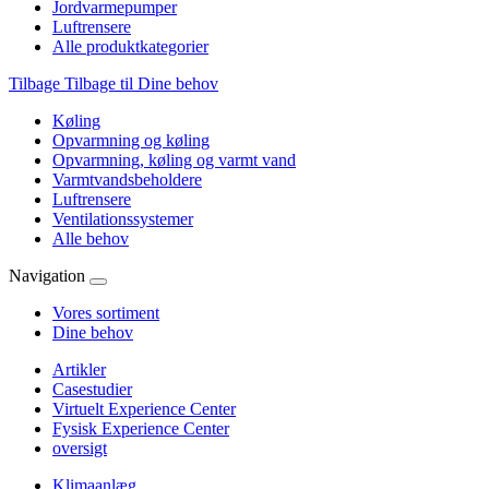
Jordvarmepumper
Luftrensere
Alle produktkategorier
Tilbage
Tilbage til Dine behov
Køling
Opvarmning og køling
Opvarmning, køling og varmt vand
Varmtvandsbeholdere
Luftrensere
Ventilationssystemer
Alle behov
Navigation
Vores sortiment
Dine behov
Artikler
Casestudier
Virtuelt Experience Center
Fysisk Experience Center
oversigt
Klimaanlæg