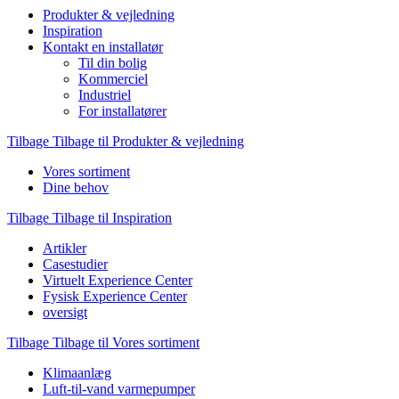
Produkter & vejledning
Inspiration
Kontakt en installatør
Til din bolig
Kommerciel
Industriel
For installatører
Tilbage
Tilbage til Produkter & vejledning
Vores sortiment
Dine behov
Tilbage
Tilbage til Inspiration
Artikler
Casestudier
Virtuelt Experience Center
Fysisk Experience Center
oversigt
Tilbage
Tilbage til Vores sortiment
Klimaanlæg
Luft-til-vand varmepumper