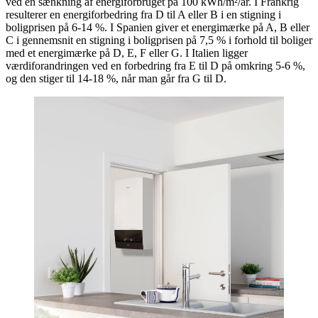
ved en sænkning af energiforbruget på 100 kWh/m²/år. I Frankrig
resulterer en energiforbedring fra D til A eller B i en stigning i
boligprisen på 6-14 %. I Spanien giver et energimærke på A, B eller
C i gennemsnit en stigning i boligprisen på 7,5 % i forhold til boliger
med et energimærke på D, E, F eller G. I Italien ligger
værdiforandringen ved en forbedring fra E til D på omkring 5-6 %,
og den stiger til 14-18 %, når man går fra G til D.