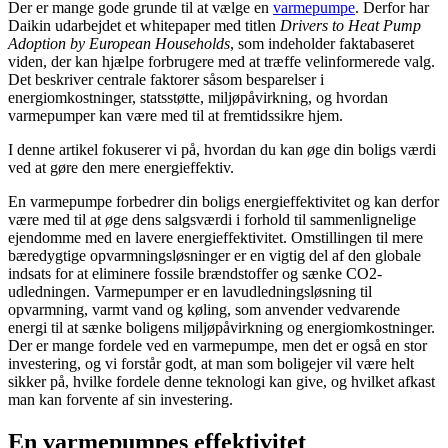
Der er mange gode grunde til at vælge en
varmepumpe
. Derfor har
Daikin udarbejdet et whitepaper med titlen
Drivers to Heat Pump
Adoption by European Households
, som indeholder faktabaseret
viden, der kan hjælpe forbrugere med at træffe velinformerede valg.
Det beskriver centrale faktorer såsom besparelser i
energiomkostninger, statsstøtte, miljøpåvirkning, og hvordan
varmepumper kan være med til at fremtidssikre hjem.
I denne artikel fokuserer vi på, hvordan du kan øge din boligs værdi
ved at gøre den mere energieffektiv.
En varmepumpe forbedrer din boligs energieffektivitet og kan derfor
være med til at øge dens salgsværdi i forhold til sammenlignelige
ejendomme med en lavere energieffektivitet. Omstillingen til mere
bæredygtige opvarmningsløsninger er en vigtig del af den globale
indsats for at eliminere fossile brændstoffer og sænke CO2-
udledningen. Varmepumper er en lavudledningsløsning til
opvarmning, varmt vand og køling, som anvender vedvarende
energi til at sænke boligens miljøpåvirkning og energiomkostninger.
Der er mange fordele ved en varmepumpe, men det er også en stor
investering, og vi forstår godt, at man som boligejer vil være helt
sikker på, hvilke fordele denne teknologi kan give, og hvilket afkast
man kan forvente af sin investering.
En varmepumpes effektivitet