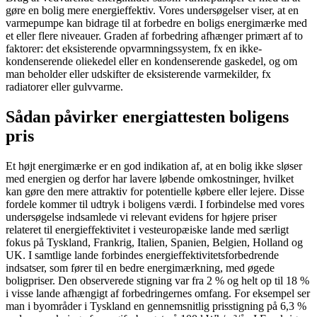
gøre en bolig mere energieffektiv. Vores undersøgelser viser, at en
varmepumpe kan bidrage til at forbedre en boligs energimærke med
et eller flere niveauer. Graden af forbedring afhænger primært af to
faktorer: det eksisterende opvarmningssystem, fx en ikke-
kondenserende oliekedel eller en kondenserende gaskedel, og om
man beholder eller udskifter de eksisterende varmekilder, fx
radiatorer eller gulvvarme.
Sådan påvirker energiattesten boligens
pris
Et højt energimærke er en god indikation af, at en bolig ikke sløser
med energien og derfor har lavere løbende omkostninger, hvilket
kan gøre den mere attraktiv for potentielle købere eller lejere. Disse
fordele kommer til udtryk i boligens værdi. I forbindelse med vores
undersøgelse indsamlede vi relevant evidens for højere priser
relateret til energieffektivitet i vesteuropæiske lande med særligt
fokus på Tyskland, Frankrig, Italien, Spanien, Belgien, Holland og
UK. I samtlige lande forbindes energieffektivitetsforbedrende
indsatser, som fører til en bedre energimærkning, med øgede
boligpriser. Den observerede stigning var fra 2 % og helt op til 18 %
i visse lande afhængigt af forbedringernes omfang. For eksempel ser
man i byområder i Tyskland en gennemsnitlig prisstigning på 6,3 %