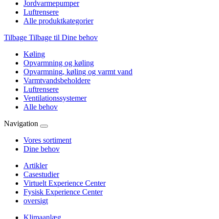
Jordvarmepumper
Luftrensere
Alle produktkategorier
Tilbage
Tilbage til Dine behov
Køling
Opvarmning og køling
Opvarmning, køling og varmt vand
Varmtvandsbeholdere
Luftrensere
Ventilationssystemer
Alle behov
Navigation
Vores sortiment
Dine behov
Artikler
Casestudier
Virtuelt Experience Center
Fysisk Experience Center
oversigt
Klimaanlæg