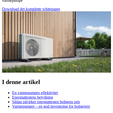
varmepumpe
Download det komplette whitepaper
I denne artikel
En varmepumpes effektivitet
Energiattestens betydning
Sådan påvirker energiattesten boligens pris
Varmepumper – en god investering for boligejere