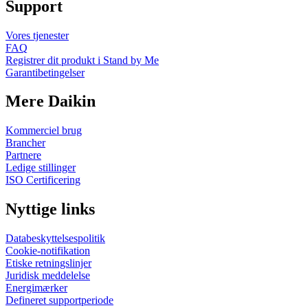
Support
Vores tjenester
FAQ
Registrer dit produkt i Stand by Me
Garantibetingelser
Mere Daikin
Kommerciel brug
Brancher
Partnere
Ledige stillinger
ISO Certificering
Nyttige links
Databeskyttelsespolitik
Cookie-notifikation
Etiske retningslinjer
Juridisk meddelelse
Energimærker
Defineret supportperiode