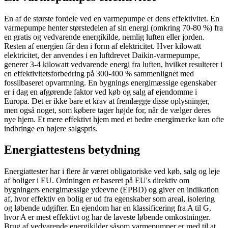
En af de største fordele ved en varmepumpe er dens effektivitet. En
varmepumpe henter størstedelen af sin energi (omkring 70-80 %) fra
en gratis og vedvarende energikilde, nemlig luften eller jorden.
Resten af energien får den i form af elektricitet. Hver kilowatt
elektricitet, der anvendes i en luftdrevet Daikin-varmepumpe,
generer 3-4 kilowatt vedvarende energi fra luften, hvilket resulterer i
en effektivitetsforbedring på 300-400 % sammenlignet med
fossilbaseret opvarmning. En bygnings energimæssige egenskaber
er i dag en afgørende faktor ved køb og salg af ejendomme i
Europa. Det er ikke bare et krav at fremlægge disse oplysninger,
men også noget, som købere tager højde for, når de vælger deres
nye hjem. Et mere effektivt hjem med et bedre energimærke kan ofte
indbringe en højere salgspris.
Energiattestens betydning
Energiattester har i flere år været obligatoriske ved køb, salg og leje
af boliger i EU. Ordningen er baseret på EU's direktiv om
bygningers energimæssige ydeevne (EPBD) og giver en indikation
af, hvor effektiv en bolig er ud fra egenskaber som areal, isolering
og løbende udgifter. En ejendom har en klassificering fra A til G,
hvor A er mest effektivt og har de laveste løbende omkostninger.
Brug af vedvarende energikilder såsom varmepumper er med til at