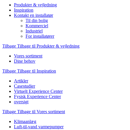
Produkter & vejledning
Inspiration
Kontakt en installatør
Til din bolig
Kommerciel
Industriel
For installatører
Tilbage
Tilbage til Produkter & vejledning
Vores sortiment
Dine behov
Tilbage
Tilbage til Inspiration
Artikler
Casestudier
Virtuelt Experience Center
Fysisk Experience Center
oversigt
Tilbage
Tilbage til Vores sortiment
Klimaanlæg
Luft-til-vand varmepumper