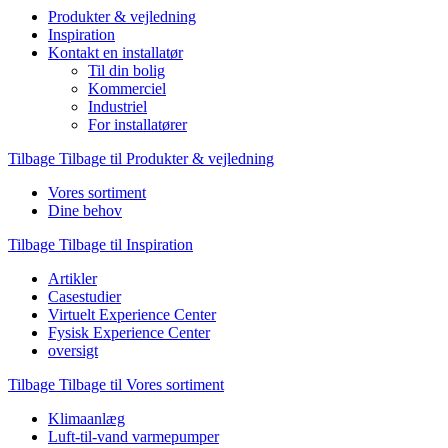
Produkter & vejledning
Inspiration
Kontakt en installatør
Til din bolig
Kommerciel
Industriel
For installatører
Tilbage
Tilbage til Produkter & vejledning
Vores sortiment
Dine behov
Tilbage
Tilbage til Inspiration
Artikler
Casestudier
Virtuelt Experience Center
Fysisk Experience Center
oversigt
Tilbage
Tilbage til Vores sortiment
Klimaanlæg
Luft-til-vand varmepumper