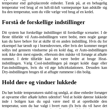
temperatur end gulvplacerede enheder. Tænk på, at en behagelig
temperatur ved brug af en luft-til-luft varmepumpe kan adskille sig
fra den temperatur, som du ville vælge ved brug af en kedel.
Forstå de forskellige indstillinger
Dit system har forskellige indstillinger til forskellige scenarier. I de
fleste tilfælde vil Auto-indstillingen være bedst, men nogle gange
kan du have behov for at skifte til en anden indstilling. Hvis du for
eksempel har tændt op i brændeovnen, eller hvis der kommer meget
sollys ind gennem vinduerne på en kold dag, er Auto-indstillingen
nok ikke den mest egnede, eftersom den måske vil forsøge at afkøle
rummet. I dette tilfælde kan det være bedre at bruge Heat-
indstillingen. Vælg Cool-indstillingen på meget kolde dage eller
Fan-indstillingen, hvis du vil øge luftcirkulationen. Desuden kan
Dry-indstillingen bruges til at affugte rummene i din bolig.
Hold døre og vinduer lukkede
Du bør holde temperaturen stabil og undgå, at dine enheder forsøger
at opvarme eller afkøle luften udenfor! Ved at holde dørene lukkede
inde i boligen kan du også være med til at opretholde den
temperatur, som du har valgt i hvert rum (fx hvis du vil have det