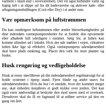
varmere i stuen end i soveværelset). Det vil også forhindre varm og
fugtig luft i at slippe ud fra dit badeværelse og aktivere køle- eller
affugtningsindstillingen (Cool eller Dry) i et andet rum.
Vær opmærksom på luftstrømmen
Du kan omdirigere luftstrømmen eller ændre blæserhastigheden på
dine indendørs varmepumpeenheder for at fordele den opvarmede
eller afkølede luft yderligere i rummet. Sørg for, at luften kan
komme uhindret ud i lokalet. Hvis der står møbler i vejen, cirkulerer
luften ikke lige så effektivt. Også varmepumpens udendørsenhed
skal have plads omkring sig. Placer den væk fra store planter og
buske.
Husk rengøring og vedligeholdelse
Husk at rense støvfiltrene på din indendørsenhed regelmæssigt for at
holde systemet i tiptop stand. Fjern blade og andet snavs fra
udendørsenheden. Hvis du bor i et område, hvor der kommer meget
sne, skal enheden installeres et godt stykke over jorden. Det kan
også være nødvendigt at beskytte den mod sneen med et overtræk.
Derudover skal du få en fagmand til at udføre service på den en
gang om året.