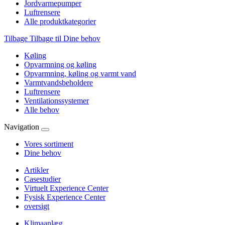
Jordvarmepumper
Luftrensere
Alle produktkategorier
Tilbage
Tilbage til Dine behov
Køling
Opvarmning og køling
Opvarmning, køling og varmt vand
Varmtvandsbeholdere
Luftrensere
Ventilationssystemer
Alle behov
Navigation
Vores sortiment
Dine behov
Artikler
Casestudier
Virtuelt Experience Center
Fysisk Experience Center
oversigt
Klimaanlæg