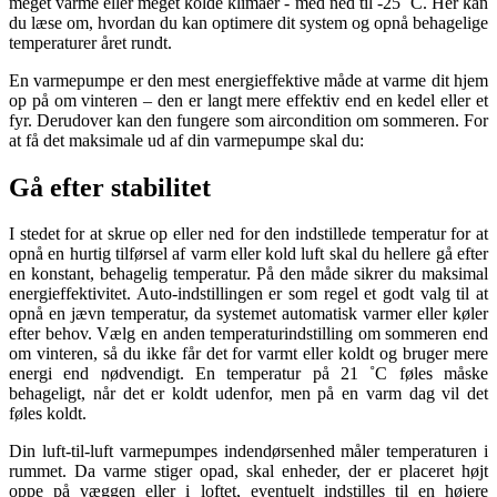
meget varme eller meget kolde klimaer - med ned til -25 ˚C. Her kan
du læse om, hvordan du kan optimere dit system og opnå behagelige
temperaturer året rundt.
En varmepumpe er den mest energieffektive måde at varme dit hjem
op på om vinteren – den er langt mere effektiv end en kedel eller et
fyr. Derudover kan den fungere som aircondition om sommeren. For
at få det maksimale ud af din varmepumpe skal du:
Gå efter stabilitet
I stedet for at skrue op eller ned for den indstillede temperatur for at
opnå en hurtig tilførsel af varm eller kold luft skal du hellere gå efter
en konstant, behagelig temperatur. På den måde sikrer du maksimal
energieffektivitet. Auto-indstillingen er som regel et godt valg til at
opnå en jævn temperatur, da systemet automatisk varmer eller køler
efter behov. Vælg en anden temperaturindstilling om sommeren end
om vinteren, så du ikke får det for varmt eller koldt og bruger mere
energi end nødvendigt. En temperatur på 21 ˚C føles måske
behageligt, når det er koldt udenfor, men på en varm dag vil det
føles koldt.
Din luft-til-luft varmepumpes indendørsenhed måler temperaturen i
rummet. Da varme stiger opad, skal enheder, der er placeret højt
oppe på væggen eller i loftet, eventuelt indstilles til en højere