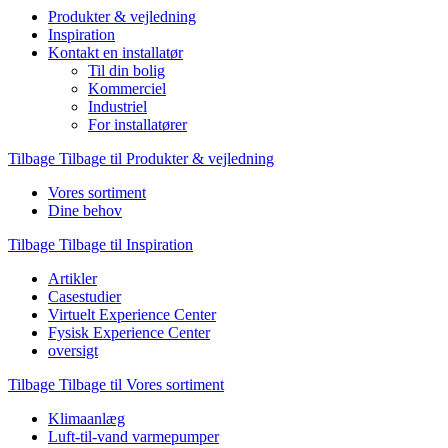
Produkter & vejledning
Inspiration
Kontakt en installatør
Til din bolig
Kommerciel
Industriel
For installatører
Tilbage
Tilbage til Produkter & vejledning
Vores sortiment
Dine behov
Tilbage
Tilbage til Inspiration
Artikler
Casestudier
Virtuelt Experience Center
Fysisk Experience Center
oversigt
Tilbage
Tilbage til Vores sortiment
Klimaanlæg
Luft-til-vand varmepumper