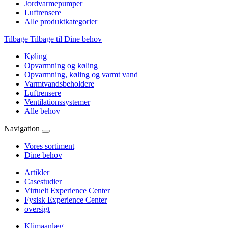
Jordvarmepumper
Luftrensere
Alle produktkategorier
Tilbage
Tilbage til Dine behov
Køling
Opvarmning og køling
Opvarmning, køling og varmt vand
Varmtvandsbeholdere
Luftrensere
Ventilationssystemer
Alle behov
Navigation
Vores sortiment
Dine behov
Artikler
Casestudier
Virtuelt Experience Center
Fysisk Experience Center
oversigt
Klimaanlæg