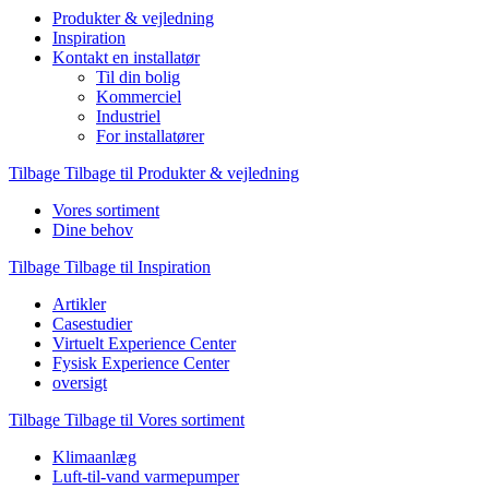
Produkter & vejledning
Inspiration
Kontakt en installatør
Til din bolig
Kommerciel
Industriel
For installatører
Tilbage
Tilbage til Produkter & vejledning
Vores sortiment
Dine behov
Tilbage
Tilbage til Inspiration
Artikler
Casestudier
Virtuelt Experience Center
Fysisk Experience Center
oversigt
Tilbage
Tilbage til Vores sortiment
Klimaanlæg
Luft-til-vand varmepumper