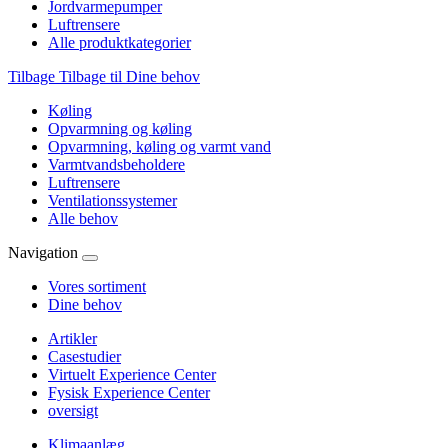
Jordvarmepumper
Luftrensere
Alle produktkategorier
Tilbage
Tilbage til Dine behov
Køling
Opvarmning og køling
Opvarmning, køling og varmt vand
Varmtvandsbeholdere
Luftrensere
Ventilationssystemer
Alle behov
Navigation
Vores sortiment
Dine behov
Artikler
Casestudier
Virtuelt Experience Center
Fysisk Experience Center
oversigt
Klimaanlæg