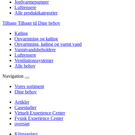
Jordvarmepumper
Luftrensere
Alle produktkategorier
Tilbage
Tilbage til Dine behov
Køling
Opvarmning og køling
Opvarmning, køling og varmt vand
Varmtvandsbeholdere
Luftrensere
Ventilationssystemer
Alle behov
Navigation
Vores sortiment
Dine behov
Artikler
Casestudier
Virtuelt Experience Center
Fysisk Experience Center
oversigt
Klimaanlæg