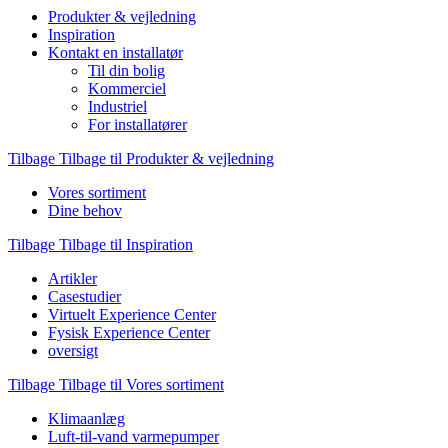
Produkter & vejledning
Inspiration
Kontakt en installatør
Til din bolig
Kommerciel
Industriel
For installatører
Tilbage
Tilbage til Produkter & vejledning
Vores sortiment
Dine behov
Tilbage
Tilbage til Inspiration
Artikler
Casestudier
Virtuelt Experience Center
Fysisk Experience Center
oversigt
Tilbage
Tilbage til Vores sortiment
Klimaanlæg
Luft-til-vand varmepumper