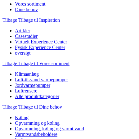
Vores sortiment
Dine behov
Tilbage
Tilbage til Inspiration
Artikler
Casestudier
Virtuelt Experience Center
Fysisk Experience Center
oversigt
Tilbage
Tilbage til Vores sortiment
Klimaanlæg
Luft-til-vand varmepumper
Jordvarmepumper
Luftrensere
Alle produktkategorier
Tilbage
Tilbage til Dine behov
Køling
Opvarmning og køling
Opvarmning, køling og varmt vand
Varmtvandsbeholdere