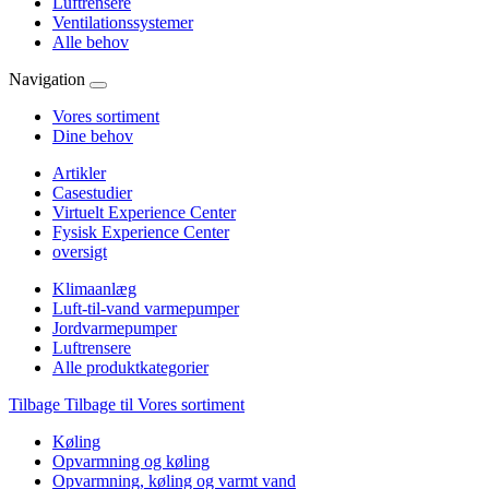
Luftrensere
Ventilationssystemer
Alle behov
Navigation
Vores sortiment
Dine behov
Artikler
Casestudier
Virtuelt Experience Center
Fysisk Experience Center
oversigt
Klimaanlæg
Luft-til-vand varmepumper
Jordvarmepumper
Luftrensere
Alle produktkategorier
Tilbage
Tilbage til Vores sortiment
Køling
Opvarmning og køling
Opvarmning, køling og varmt vand