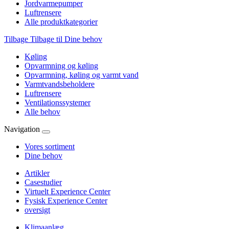
Jordvarmepumper
Luftrensere
Alle produktkategorier
Tilbage
Tilbage til Dine behov
Køling
Opvarmning og køling
Opvarmning, køling og varmt vand
Varmtvandsbeholdere
Luftrensere
Ventilationssystemer
Alle behov
Navigation
Vores sortiment
Dine behov
Artikler
Casestudier
Virtuelt Experience Center
Fysisk Experience Center
oversigt
Klimaanlæg