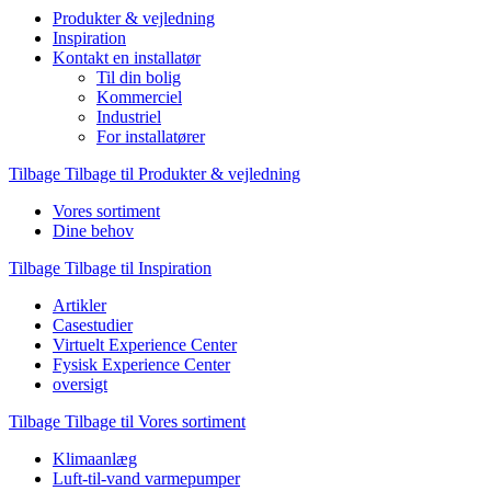
Produkter & vejledning
Inspiration
Kontakt en installatør
Til din bolig
Kommerciel
Industriel
For installatører
Tilbage
Tilbage til Produkter & vejledning
Vores sortiment
Dine behov
Tilbage
Tilbage til Inspiration
Artikler
Casestudier
Virtuelt Experience Center
Fysisk Experience Center
oversigt
Tilbage
Tilbage til Vores sortiment
Klimaanlæg
Luft-til-vand varmepumper