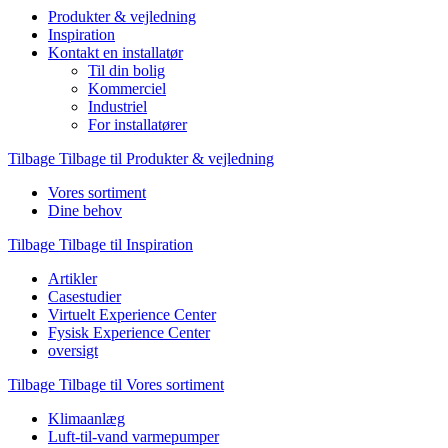
Produkter & vejledning
Inspiration
Kontakt en installatør
Til din bolig
Kommerciel
Industriel
For installatører
Tilbage
Tilbage til Produkter & vejledning
Vores sortiment
Dine behov
Tilbage
Tilbage til Inspiration
Artikler
Casestudier
Virtuelt Experience Center
Fysisk Experience Center
oversigt
Tilbage
Tilbage til Vores sortiment
Klimaanlæg
Luft-til-vand varmepumper