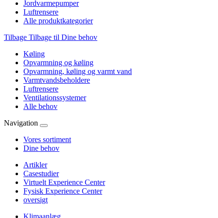
Jordvarmepumper
Luftrensere
Alle produktkategorier
Tilbage
Tilbage til Dine behov
Køling
Opvarmning og køling
Opvarmning, køling og varmt vand
Varmtvandsbeholdere
Luftrensere
Ventilationssystemer
Alle behov
Navigation
Vores sortiment
Dine behov
Artikler
Casestudier
Virtuelt Experience Center
Fysisk Experience Center
oversigt
Klimaanlæg