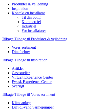
Produkter & vejledning
Inspiration
Kontakt en installatør
Til din bolig
Kommerciel
Industriel
For installatører
Tilbage
Tilbage til Produkter & vejledning
Vores sortiment
Dine behov
Tilbage
Tilbage til Inspiration
Artikler
Casestudier
Virtuelt Experience Center
Fysisk Experience Center
oversigt
Tilbage
Tilbage til Vores sortiment
Klimaanlæg
Luft-til-vand varmepumper