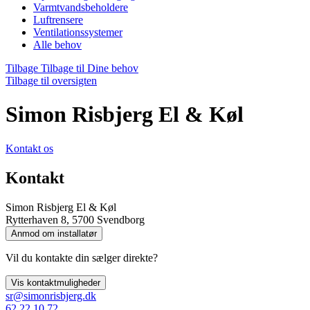
Varmtvandsbeholdere
Luftrensere
Ventilationssystemer
Alle behov
Tilbage
Tilbage til Dine behov
Tilbage til oversigten
Simon Risbjerg El & Køl
Kontakt os
Kontakt
Simon Risbjerg El & Køl
Rytterhaven 8, 5700 Svendborg
Anmod om installatør
Vil du kontakte din sælger direkte?
Vis kontaktmuligheder
sr@simonrisbjerg.dk
62 22 10 72