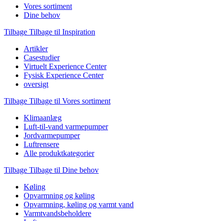
Vores sortiment
Dine behov
Tilbage
Tilbage til Inspiration
Artikler
Casestudier
Virtuelt Experience Center
Fysisk Experience Center
oversigt
Tilbage
Tilbage til Vores sortiment
Klimaanlæg
Luft-til-vand varmepumper
Jordvarmepumper
Luftrensere
Alle produktkategorier
Tilbage
Tilbage til Dine behov
Køling
Opvarmning og køling
Opvarmning, køling og varmt vand
Varmtvandsbeholdere