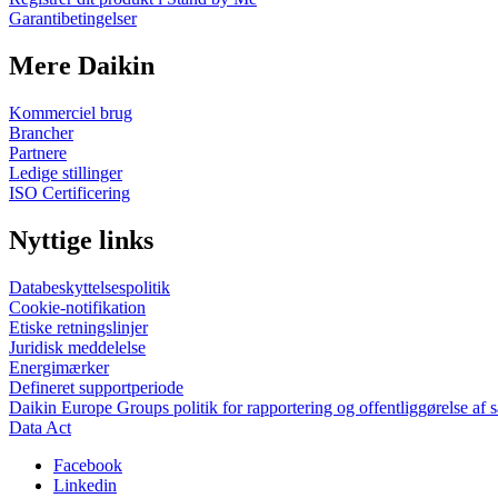
Garantibetingelser
Mere Daikin
Kommerciel brug
Brancher
Partnere
Ledige stillinger
ISO Certificering
Nyttige links
Databeskyttelsespolitik
Cookie-notifikation
Etiske retningslinjer
Juridisk meddelelse
Energimærker
Defineret supportperiode
Daikin Europe Groups politik for rapportering og offentliggørelse af 
Data Act
Facebook
Linkedin