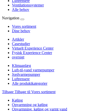
Luftrensere
Ventilationssystemer
Alle behov
Navigation
Vores sortiment
Dine behov
Artikler
Casestudier
Virtuelt Experience Center
Fysisk Experience Center
oversigt
Klimaanlæg
Luft-til-vand varmepumper
Jordvarmepumper
Luftrensere
Alle produktkategorier
Tilbage
Tilbage til Vores sortiment
Køling
Opvarmning og køling
Opvarmning, køling og varmt vand