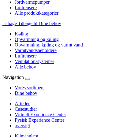
Jordvarmepumper
Luftrensere
Alle produktkategorier
Tilbage
Tilbage til Dine behov
Køling
Opvarmning og køling
Opvarmning, køling og varmt vand
Varmtvandsbeholdere
Luftrensere
Ventilationssystemer
Alle behov
Navigation
Vores sortiment
Dine behov
Artikler
Casestudier
Virtuelt Experience Center
Fysisk Experience Center
oversigt
Klimaanlæg