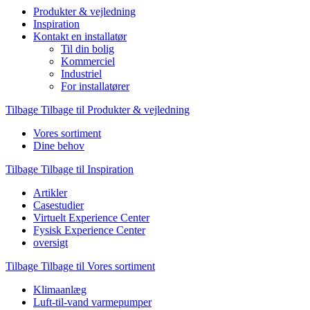
Produkter & vejledning
Inspiration
Kontakt en installatør
Til din bolig
Kommerciel
Industriel
For installatører
Tilbage
Tilbage til Produkter & vejledning
Vores sortiment
Dine behov
Tilbage
Tilbage til Inspiration
Artikler
Casestudier
Virtuelt Experience Center
Fysisk Experience Center
oversigt
Tilbage
Tilbage til Vores sortiment
Klimaanlæg
Luft-til-vand varmepumper