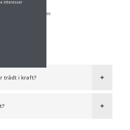
e interesser
ende grænser for det globale
 trådt i kraft?
t?