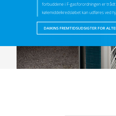
forbuddene i F-gasforordningen er trådt 
kølemiddelkredsløbet kan udføres ved hjæ
DAIKINS FREMTIDSUDSIGTER FOR ALT