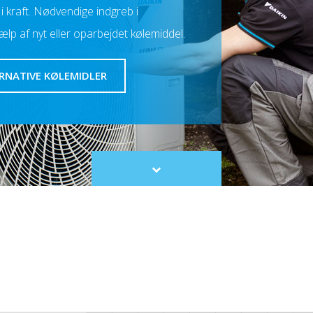
i kraft. Nødvendige indgreb i
lp af nyt eller oparbejdet kølemiddel.
ERNATIVE KØLEMIDLER
Scroll
to
content