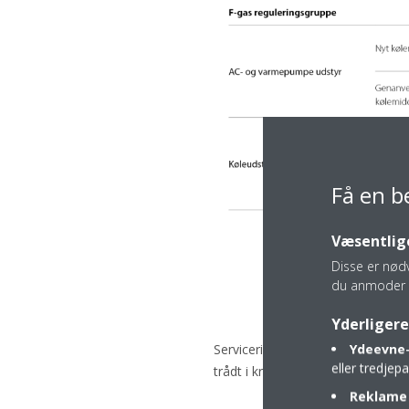
Få en b
Væsentlige
Disse er nød
du anmoder 
Yderligere
Ydeevne-
Servicering og vedligeholdelse for
eller tredje
trådt i kraft. Nødvendige indgreb
Reklame 