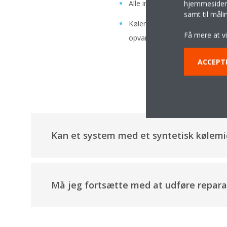
Alle installerede enheder får 
hjemmesider t
samt til mål
Kølemiddel forbliver tilgængel
Få mere at v
opvarmningspotentiale (GWP)
ACCEPT
Kan et system med et syntetisk kølemidd
Må jeg fortsætte med at udføre reparati