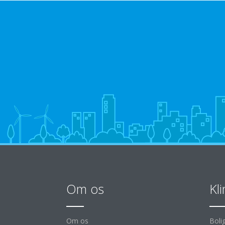
Om os
Kl
Om os
Boli