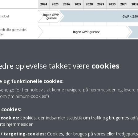
edre oplevelse takket være
cookies
 og funktionelle cookies:
vendige for henholdsvis at kunne navigere på hjemmesiden og levere d
om ("minimum-cookies").
 cookies:
cookies:
cookies, der indsamler statistik om trafik og brugernes ad
bliver mulig i hele udstyrets levetid, selv efter at forbuddene i den r
parts hjemmesider
 i kølemiddelkredsløbet kan udføres ved hjælp af nyt eller oparbejdet 
/ targeting-cookies:
Cookies, der bruges på vores eller tredjeparts