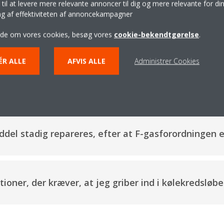
løbende levering af reservedele og salgssupport
il at levere mere relevante annoncer til dig og mere relevante for din
ing af effektiviteten af annoncekampagner
igt til reparation og genopfyldning, idet der tages hensyn til ovenstå
ide om vores cookies, besøg vores
cookie-bekendtgørelse
.
ÉR ALLE
AFVIS ALLE
Administrer Cookies
Ofte stillede spørgsmål
el stadig repareres, efter at F-gasforordningen er
oner, der kræver, at jeg griber ind i kølekredsløbe