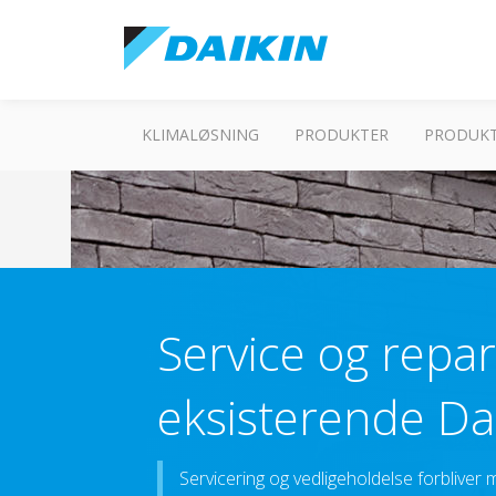
KLIMALØSNING
PRODUKTER
PRODUKT
Service og repar
eksisterende Da
Servicering og vedligeholdelse forbliver mu