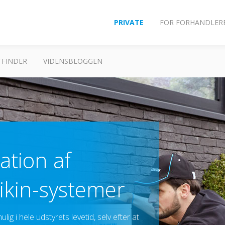
PRIVATE
FOR FORHANDLER
FINDER
VIDENSBLOGGEN
ation af
ikin-systemer
lig i hele udstyrets levetid, selv efter at