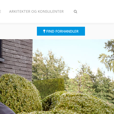
E
ARKITEKTER OG KONSULENTER
Slå
søgning
til/fra
FIND FORHANDLER