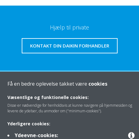
Hjælp til private
KONTAKT DIN DAIKIN FORHANDLER
Om os
Få en bedre oplevelse takket være
cookies
Væsentlige og funktionelle cookies:
Disse er nødvendige for henholdsvis at kunne navigere på hjemmesiden og
Klimaløsning
levere de ydelser, du anmoder om ("minimum-cookies").
Yderligere cookies:
Kontakt
Ydeevne-cookies: