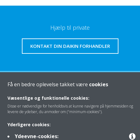
Hjælp til private
KONTAKT DIN DAIKIN FORHANDLER
Om os
Få en bedre oplevelse takket være
cookies
Væsentlige og funktionelle cookies:
Disse er nødvendige for henholdsvis at kunne navigere på hjemmesiden og
Klimaløsning
levere de ydelser, du anmoder om ("minimum-cookies").
Yderligere cookies:
Kontakt
Ydeevne-cookies: