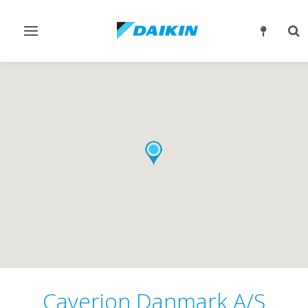
Slå
Slå
navigation
søg
til/fra
til/
Caverion Danmark A/S