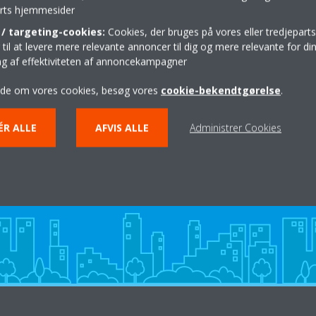
parts hjemmesider
Rutebeskrivelse
/ targeting-cookies:
Cookies, der bruges på vores eller tredjeparts
il at levere mere relevante annoncer til dig og mere relevante for din
ing af effektiviteten af annoncekampagner
ide om vores cookies, besøg vores
cookie-bekendtgørelse
.
ÉR ALLE
AFVIS ALLE
Administrer Cookies
Hjælp til private
KONTAKT DIN DAIKIN FORHANDLER