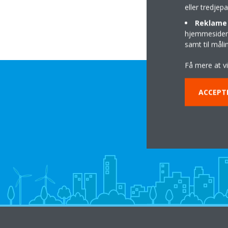
eller tredje
Reklame 
hjemmesider t
samt til mål
Få mere at v
ACCEPT