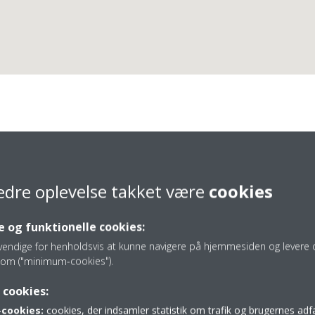
Heatnow.Dk
edre oplevelse takket være
cookies
 og funktionelle cookies:
vendige for henholdsvis at kunne navigere på hjemmesiden og levere d
om ("minimum-cookies").
26 34 20 45
 cookies:
Kontakt@heatnow.dk
cookies:
cookies, der indsamler statistik om trafik og brugernes ad
http://www.heatnow.dk