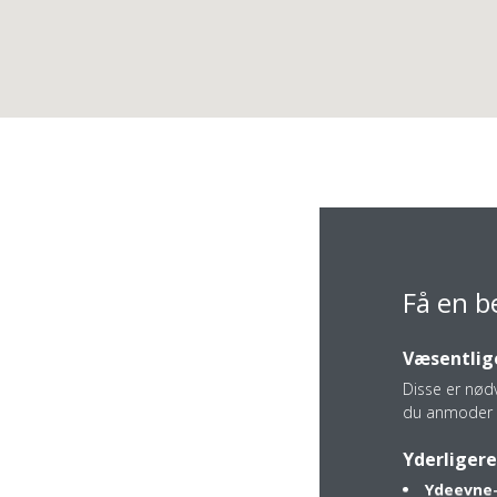
Få en b
Væsentlige
Disse er nød
du anmoder 
Sognegårdsvej 6
Yderligere
8700 Horsens
Ydeevne-