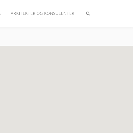
E
ARKITEKTER OG KONSULENTER
Slå
søgning
til/fra