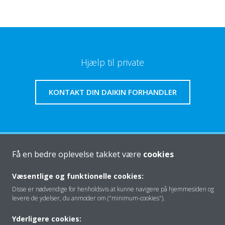
Hjælp til private
KONTAKT DIN DAIKIN FORHANDLER
Om os
Få en bedre oplevelse takket være
cookies
Væsentlige og funktionelle cookies:
Klimaløsning
Disse er nødvendige for henholdsvis at kunne navigere på hjemmesiden og
levere de ydelser, du anmoder om ("minimum-cookies").
Yderligere cookies: