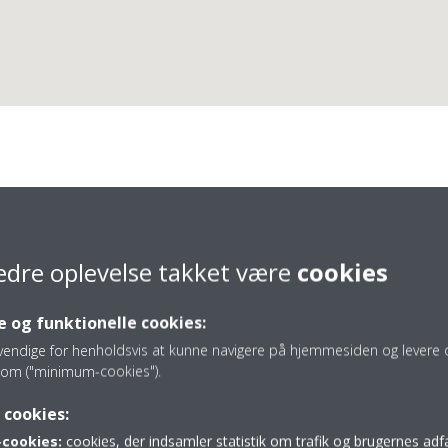
Randers Køleteknik
edre oplevelse takket være
cookies
 og funktionelle cookies:
vendige for henholdsvis at kunne navigere på hjemmesiden og levere d
om ("minimum-cookies").
86 44 71 31
 cookies:
info@randerskt.dk
cookies:
cookies, der indsamler statistik om trafik og brugernes ad
https://www.randerskt