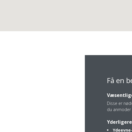
Få en b
Væsentlige
Disse er nød
du anmoder 
Møllevangsvej 62
Yderligere
8940 Randers SV
Ydeevne-