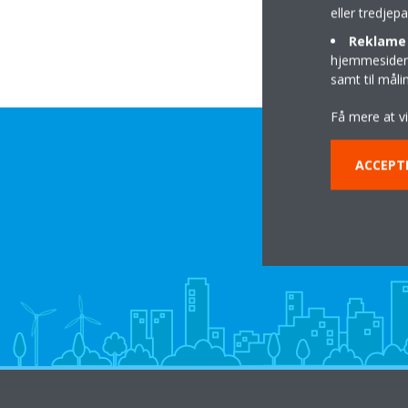
eller tredje
Reklame 
hjemmesider t
samt til mål
Få mere at v
ACCEPT