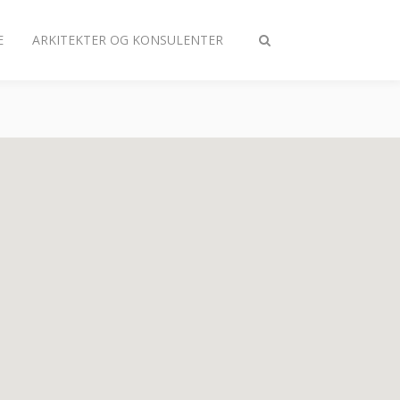
E
ARKITEKTER OG KONSULENTER
Slå
søgning
til/fra