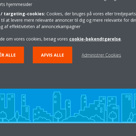
parts hjemmesider
Rutebeskrivelse
/ targeting-cookies:
Cookies, der bruges på vores eller tredjeparts
il at levere mere relevante annoncer til dig og mere relevante for din
ing af effektiviteten af annoncekampagner
ide om vores cookies, besøg vores
cookie-bekendtgørelse
.
ÉR ALLE
AFVIS ALLE
Administrer Cookies
Hjælp til private
KONTAKT DIN DAIKIN FORHANDLER