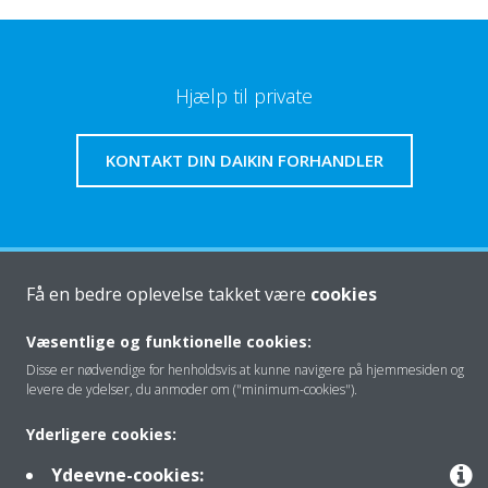
Hjælp til private
KONTAKT DIN DAIKIN FORHANDLER
Om os
Få en bedre oplevelse takket være
cookies
Væsentlige og funktionelle cookies:
Disse er nødvendige for henholdsvis at kunne navigere på hjemmesiden og
Klimaløsning
levere de ydelser, du anmoder om ("minimum-cookies").
Yderligere cookies:
Kontakt
Ydeevne-cookies: