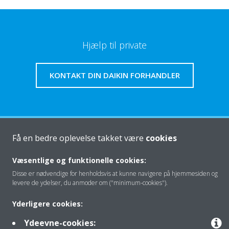
Hjælp til private
KONTAKT DIN DAIKIN FORHANDLER
Om os
Få en bedre oplevelse takket være
cookies
Væsentlige og funktionelle cookies:
Disse er nødvendige for henholdsvis at kunne navigere på hjemmesiden og
Klimaløsning
levere de ydelser, du anmoder om ("minimum-cookies").
Yderligere cookies:
Kontakt
Ydeevne-cookies: