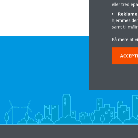
eller tredje
Reklame 
hjemmesider t
samt til mål
Få mere at v
ACCEPT