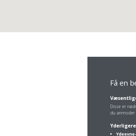
Få en b
Væsentlige
Disse er nød
du anmoder 
Sjællandsgade 6
Yderligere
6400 Sønderborg
Ydeevne-