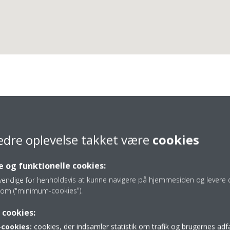
Thybo Køleteknik ApS
edre oplevelse takket være
cookies
 og funktionelle cookies:
vendige for henholdsvis at kunne navigere på hjemmesiden og levere d
om ("minimum-cookies").
74 42 28 29
 cookies:
mail@thybo-cool.dk
cookies:
cookies, der indsamler statistik om trafik og brugernes ad
https://www.thybo-cool