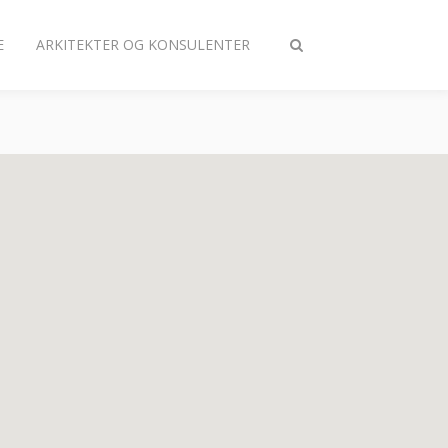
E
ARKITEKTER OG KONSULENTER
Slå
søgning
til/fra