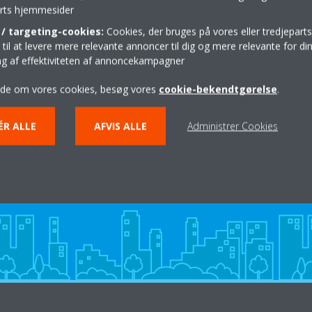
parts hjemmesider
Rutebeskrivelse
/ targeting-cookies:
Cookies, der bruges på vores eller tredjeparts
il at levere mere relevante annoncer til dig og mere relevante for din
ing af effektiviteten af annoncekampagner
ide om vores cookies, besøg vores
cookie-bekendtgørelse
.
ÉR ALLE
AFVIS ALLE
Administrer Cookies
Hjælp til private
KONTAKT DIN DAIKIN FORHANDLER