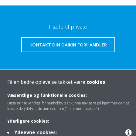
Hjælp til private
KONTAKT DIN DAIKIN FORHANDLER
Om os
Få en bedre oplevelse takket være
cookies
Væsentlige og funktionelle cookies:
Disse er nødvendige for henholdsvis at kunne navigere på hjemmesiden og
Klimaløsning
levere de ydelser, du anmoder om ("minimum-cookies").
Yderligere cookies:
Kontakt
Ydeevne-cookies: