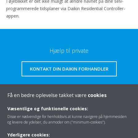
I øjeblikket er det ikke muligt at ændre navnet på dine selv-
programmerede tidsplaner via Daikin Residential Controller-
appen.
Hjælp til private
KONTAKT DIN DAIKIN FORHANDLER
Få en bedre oplevelse takket være
cookies
Om os
Væsentlige og funktionelle cookies:
Disse er nødvendige for henholdsvis at kunne navigere på hjemmesiden
og levere de ydelser, du anmoder om ("minimum-cookies").
Klimaløsning
Yderligere cookies: