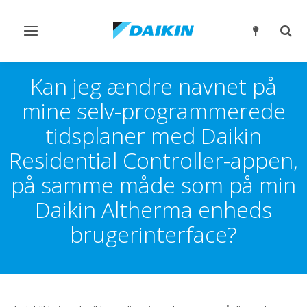
Slå
Slå
navigation
søgn
til/fra
til/fr
Kan jeg ændre navnet på
mine selv-programmerede
tidsplaner med Daikin
Residential Controller-appen,
på samme måde som på min
Daikin Altherma enheds
brugerinterface?