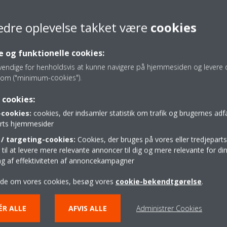
Genstart telefonen, og genstart opdateringsproceduren.
edre oplevelse takket være
cookies
 og funktionelle cookies:
vendige for henholdsvis at kunne navigere på hjemmesiden og levere d
om ("minimum-cookies").
 cookies:
Hjælp til private
cookies:
cookies, der indsamler statistik om trafik og brugernes ad
parts hjemmesider
KONTAKT DIN DAIKIN FORHANDLER
/ targeting-cookies:
Cookies, der bruges på vores eller tredjeparts
il at levere mere relevante annoncer til dig og mere relevante for din
ing af effektiviteten af annoncekampagner
ide om vores cookies, besøg vores
cookie-bekendtgørelse
.
ÉR ALLE
AFVIS ALLE
Administrer Cookies