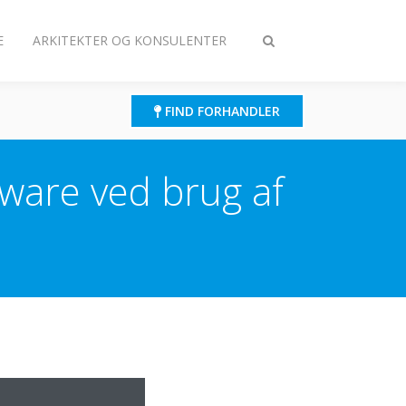
E
ARKITEKTER OG KONSULENTER
Slå
søgning
til/fra
FIND FORHANDLER
ware ved brug af