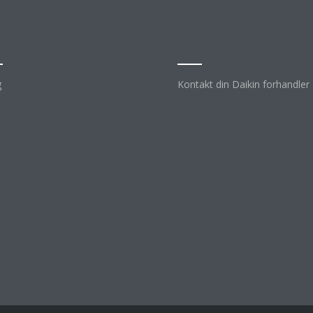
imaløsning
Kontakt
g
Kontakt din Daikin forhandler
d