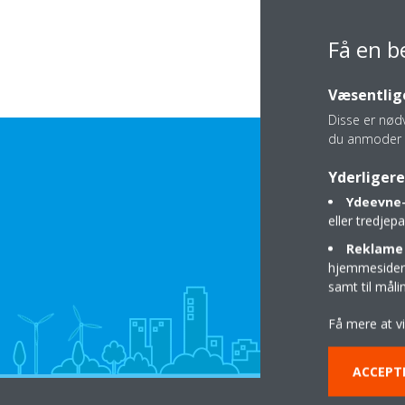
Få en b
Væsentlige
Disse er nød
du anmoder 
Yderligere
Ydeevne-
eller tredje
Reklame 
hjemmesider t
samt til mål
Få mere at v
ACCEPT