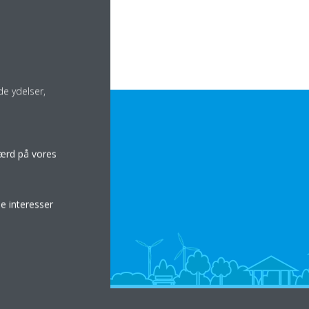
e ydelser,
færd på vores
e interesser