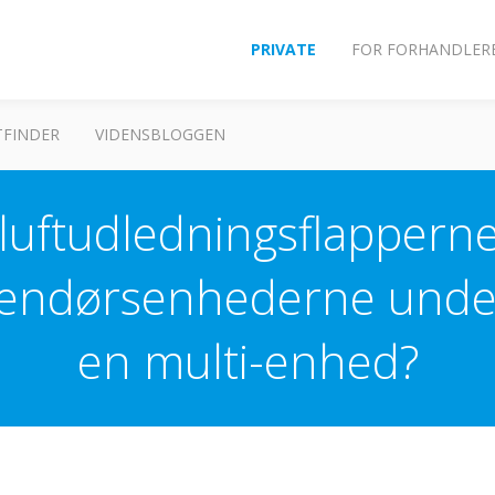
PRIVATE
FOR FORHANDLER
FINDER
VIDENSBLOGGEN
uftudledningsflapperne 
dendørsenhederne under 
en multi-enhed?