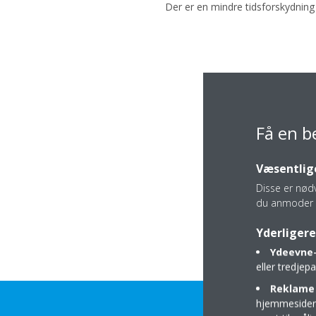
Der er en mindre tidsforskydning 
Få en b
Væsentlige
Disse er nød
du anmoder 
Yderligere
Ydeevne-
eller tredje
Reklame 
hjemmesider t