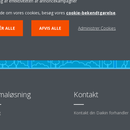
ing af effektiviteten af annoncekampagner
Hjælp til private
ide om vores cookies, besøg vores
cookie-bekendtgørelse
.
KONTAKT DIN DAIKIN FORHANDLER
ÉR ALLE
AFVIS ALLE
Administrer Cookies
imaløsning
Kontakt
g
Kontakt din Daikin forhandler
d