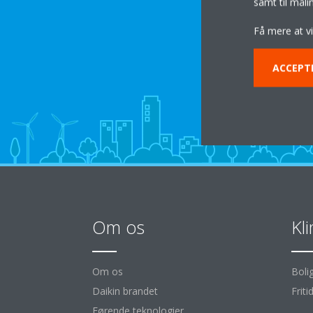
samt til mål
Få mere at v
ACCEPT
Om os
Kl
Om os
Boli
Daikin brandet
Friti
Førende teknologier