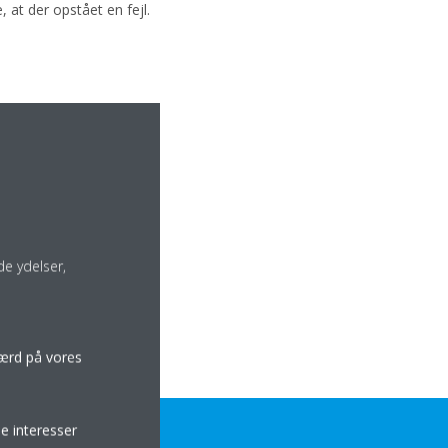
 at der opstået en fejl.
e ydelser,
færd på vores
e interesser