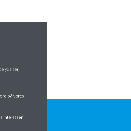
e ydelser,
færd på vores
e interesser