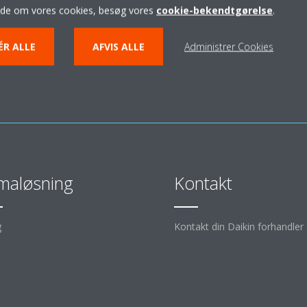
ide om vores cookies, besøg vores
cookie-bekendtgørelse
.
KONTAKT DIN DAIKIN FORHANDLER
ÉR ALLE
AFVIS ALLE
Administrer Cookies
imaløsning
Kontakt
g
Kontakt din Daikin forhandler
d