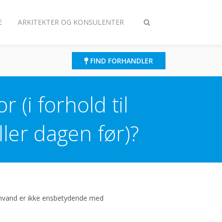
E
ARKITEKTER OG KONSULENTER
Slå
søgning
til/fra
FIND FORHANDLER
(i forhold til
ler dagen før)?
nvand er ikke ensbetydende med