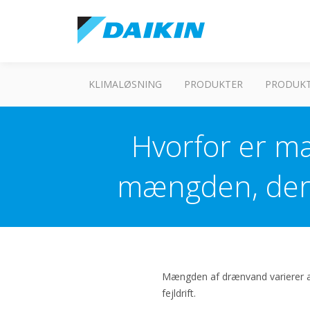
KLIMALØSNING
PRODUKTER
PRODUKT
Hvorfor er mæ
mængden, der b
Mængden af drænvand varierer a
fejldrift.