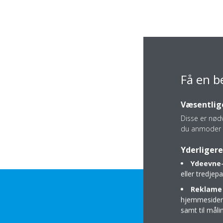
Få en b
Væsentlige
Disse er nød
du anmoder 
Yderligere
Ydeevne-
eller tredje
Reklame 
hjemmesider t
samt til mål