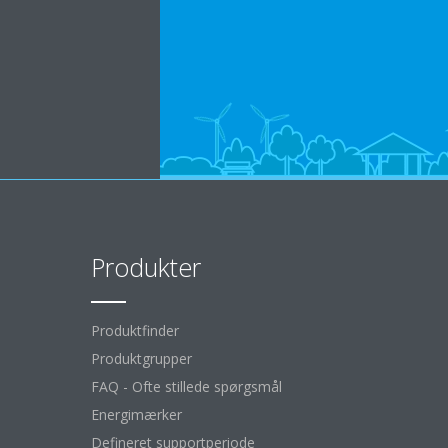
Produkter
Produktfinder
Produktgrupper
FAQ - Ofte stillede spørgsmål
Energimærker
Defineret supportperiode