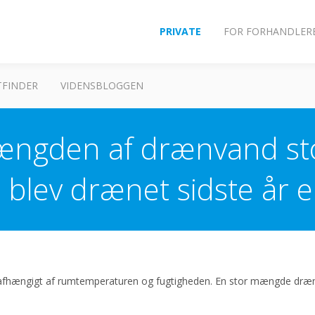
PRIVATE
FOR FORHANDLER
FINDER
VIDENSBLOGGEN
ngden af drænvand stor 
lev drænet sidste år el
fhængigt af rumtemperaturen og fugtigheden. En stor mængde dræ