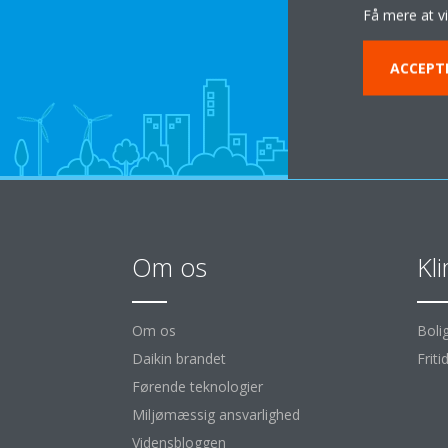
Få mere at v
ACCEPT
Om os
Kl
Om os
Boli
Daikin brandet
Friti
Førende teknologier
Miljømæssig ansvarlighed
Vidensbloggen