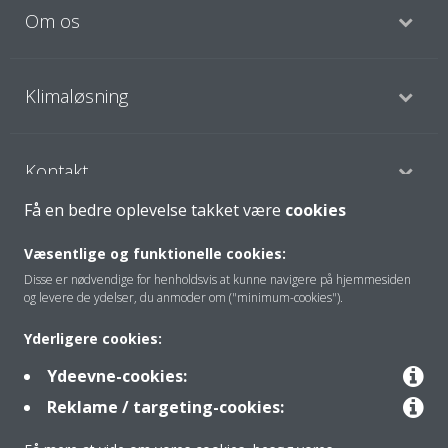
Om os
Klimaløsning
Kontakt
Få en bedre oplevelse takket være
cookies
Produkter
Væsentlige og funktionelle cookies:
Disse er nødvendige for henholdsvis at kunne navigere på hjemmesiden
og levere de ydelser, du anmoder om ("minimum-cookies").
Copyright © Daikin
Yderligere cookies:
Juridisk meddelelse
Cookies
Databeskyttelsespolitik
Ydeevne-cookies:
Gruppeetik
Data Act
Reklame / targeting-cookies: