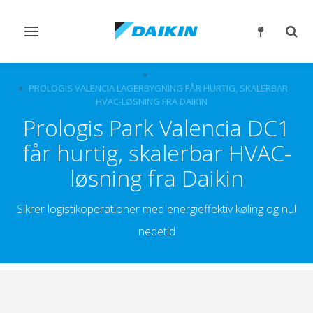
Slå
Slå
navigation
søgn
til/fra
til/fr
OM DAIKIN
CASE STUDIES
PROLOGIS VALENCIA LAGERBYGNING FÅR HURTIG, SKALERBAR
HVAC-LØSNING FRA DAIKIN
Prologis Park Valencia DC1
får hurtig, skalerbar HVAC-
løsning fra Daikin
Sikrer logistikoperationer med energieffektiv køling og nul
nedetid