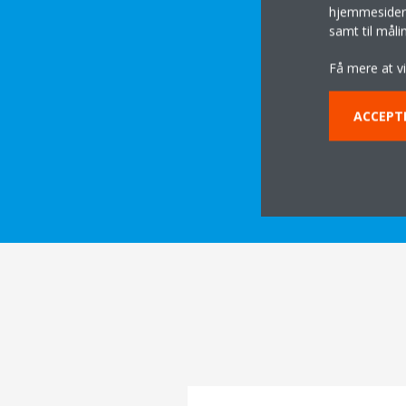
hjemmesider t
samt til mål
Få mere at v
ACCEPT
DOWNLOAD