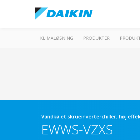
KLIMALØSNING
PRODUKTER
PRODUKT
Vandkølet skrueinverterchiller, høj effek
EWWS-VZXS