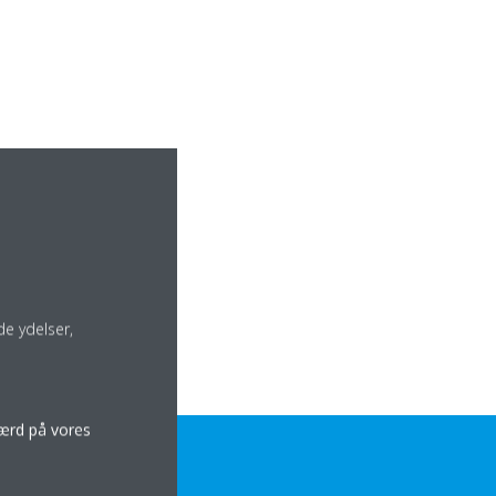
e ydelser,
færd på vores