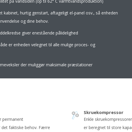
itet på vandsiden (op til 62° C varmtvandsproduktion)
 kabinet, hurtig genstart, aftageligt el-panel osv., så enheden
 anvendelse og dine behov.
iddelkredse giver enestående pålidelighed
åde er enheden velegnet til alle mulige proces- og
rmeveksler der muliggør maksimale præstationer
Skruekompressor
er permanent
Enkle skruekompressorer
det faktiske behov. Færre
er beregnet til store kapa