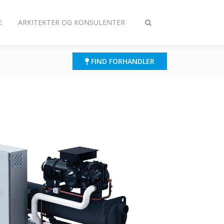
E
ARKITEKTER OG KONSULENTER
Slå
søgning
til/fra
FIND FORHANDLER