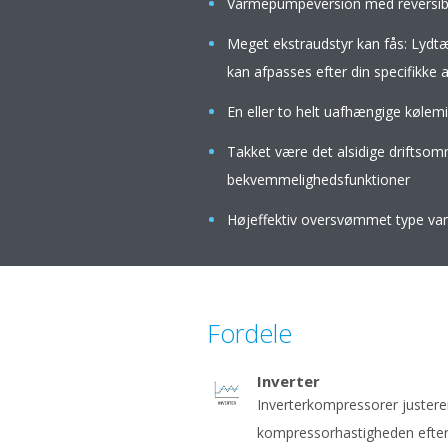
Varmepumpeversion med reversibil
Meget ekstraudstyr kan fås: Lydtæt
kan afpasses efter din specifikke
En eller to helt uafhængige kølem
Takket være det alsidige driftsomr
bekvemmelighedsfunktioner
Højeffektiv oversvømmet type va
Fordele
Inverter
Inverterkompressorer juster
kompressorhastigheden efter 