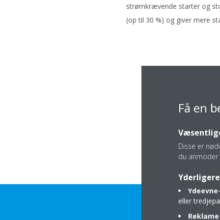
strømkrævende starter og sto
(op til 30 %) og giver mere st
Få en b
Væsentlige
Disse er nød
du anmoder 
Yderligere
Ydeevne-
eller tredje
Reklame 