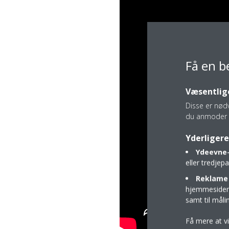
Få en b
Væsentlige
Disse er nød
du anmoder 
Yderligere
Ydeevne-
eller tredje
Reklame 
hjemmesider t
samt til mål
Få mere at v