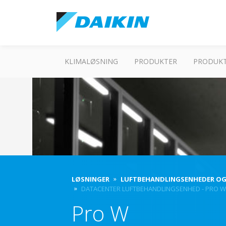
KLIMALØSNING
PRODUKTER
PRODUKT
LØSNINGER
LUFTBEHANDLINGSENHEDER OG
DATACENTER LUFTBEHANDLINGSENHED - PRO W
Pro W