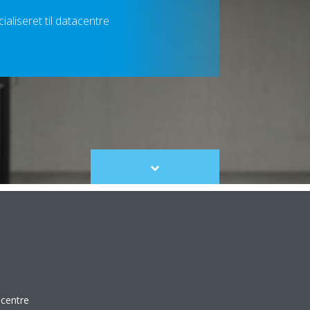
aliseret til datacentre
Scroll
to
content
acentre