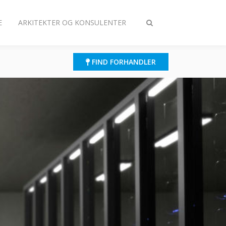
E
ARKITEKTER OG KONSULENTER
Slå
søgning
til/fra
FIND FORHANDLER