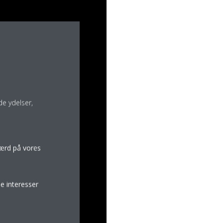
e ydelser,
færd på vores
e interesser