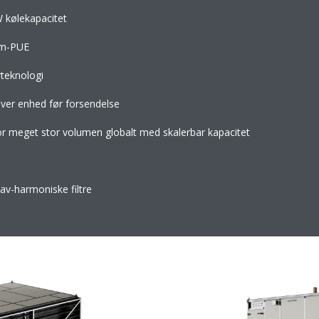
W kølekapacitet
tem-PUE
rteknologi
hver enhed før forsendelse
r meget stor volumen globalt med skalerbar kapacitet
lav-harmoniske filtre