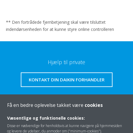
** Den fortrådede fjernbetjening skal være tilsluttet
indendørsenheden for at kunne styre online controlleren
Hjælp til private
KONTAKT DIN DAIKIN FORHANDLER
Få en bedre oplevelse takket være
cookies
Om os
Væsentlige og funktionelle cookies:
Disse er nødvendige for henholdsvis at kunne navigere på hjemmesiden
og levere de ydelser, du anmoder om ("minimum-cookies").