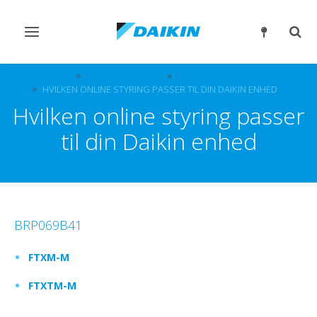
Slå
Slå
navigation
søgn
til/fra
til/fr
LØSNINGER
STYRESYSTEMER
DAIKIN ONLINE STYRING
HVILKEN ONLINE STYRING PASSER TIL DIN DAIKIN ENHED
Hvilken online styring passer
til din Daikin enhed
BRP069B41
FTXM-M
FTXTM-M