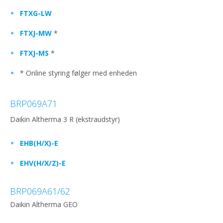
FTXG-LW
FTXJ-MW
*
FTXJ-MS
*
* Online styring følger med enheden
BRP069A71
Daikin Altherma 3 R (ekstraudstyr)
EHB(H/X)-E
EHV(H/X/Z)-E
BRP069A61/62
Daikin Altherma GEO