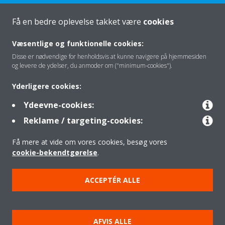
Få en bedre oplevelse takket være
cookies
Om os
Væsentlige og funktionelle cookies:
Disse er nødvendige for henholdsvis at kunne navigere på hjemmesiden
og levere de ydelser, du anmoder om ("minimum-cookies").
Klimaløsning
Yderligere cookies:
Ydeevne-cookies:
Kontakt
Reklame / targeting-cookies:
Få mere at vide om vores cookies, besøg vores
Produkter
cookie-bekendtgørelse
.
ACCEPTÉR ALLE
Copyright © Daikin
Juridisk meddelelse
Cookies
Databeskyttelsespolitik
AFVIS ALLE
Gruppeetik
Data Act