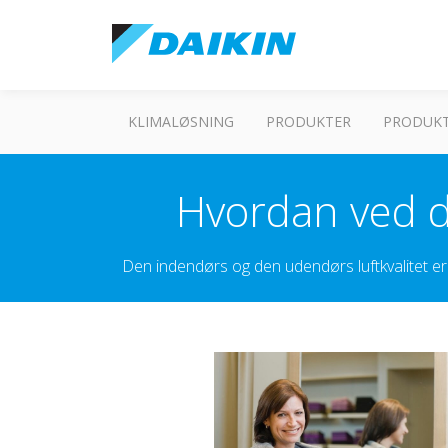
KLIMALØSNING
PRODUKTER
PRODUKT
Hvordan ved d
Den indendørs og den udendørs luftkvalitet er b