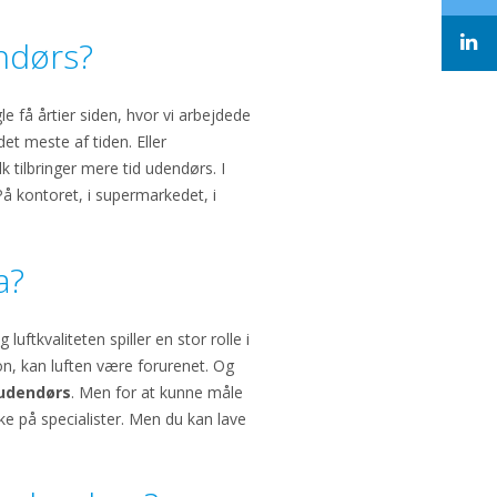
endørs?
le få årtier siden, hvor vi arbejdede
t meste af tiden. Eller
 tilbringer mere tid udendørs. I
På kontoret, i supermarkedet, i
a?
luftkvaliteten spiller en stor rolle i
tion, kan luften være forurenet. Og
 udendørs
. Men for at kunne måle
ke på specialister. Men du kan lave