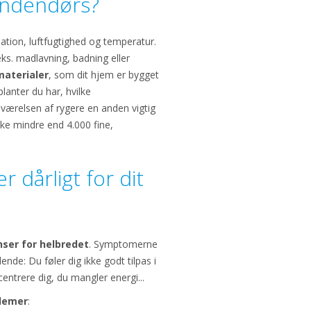
 indendørs?
ilation, luftfugtighed og temperatur.
eks. madlavning, badning eller
materialer
, som dit hjem er bygget
anter du har, hvilke
værelsen af rygere en anden vigtig
kke mindre end 4.000 fine,
r dårligt for dit
ser for helbredet
. Symptomerne
nde: Du føler dig ikke godt tilpas i
entrere dig, du mangler energi...
lemer
: