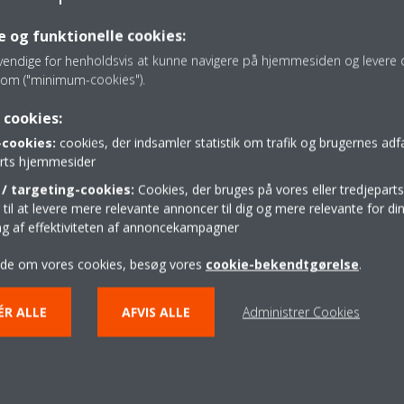
følsomme luftveje og patienter med kroniske hjertesygdo
For fugtig luft
er også skadelig og fører til kondensering
 og funktionelle cookies:
Behovet for ventilation er ikke altid mærkbart eller synligt. S
vendige for henholdsvis at kunne navigere på hjemmesiden og levere d
skimmelsvamp, kan der være flere skadelige stoffer, CO2 og
om ("minimum-cookies").
Ventilation er afgørende
 cookies:
cookies:
cookies, der indsamler statistik om trafik og brugernes ad
parts hjemmesider
Det er derfor meget vigtigt, at din bolig altid er godt ventiler
/ targeting-cookies:
Cookies, der bruges på vores eller tredjeparts
ventilation" på grund af utætheder. I nye huse er
isolering
il at levere mere relevante annoncer til dig og mere relevante for din
næppe kan slippe ud. At åbne vinduerne hver dag i 10 min
ing af effektiviteten af annoncekampagner
allerede en god start. Men den fortrænger kun luften, hvilket
luftfugtigheden eller luftkvaliteten. Det er derfor ikke en ef
ide om vores cookies, besøg vores
cookie-bekendtgørelse
.
skimmelsvamp i små nicher.
ÉR ALLE
AFVIS ALLE
Administrer Cookies
Kontinuerlig ventilation
Ventilationen skal helst være
kontinuerlig
. Uden regelmæss
ikke slippe ud, især hvis der er en betydelig udendørs forure