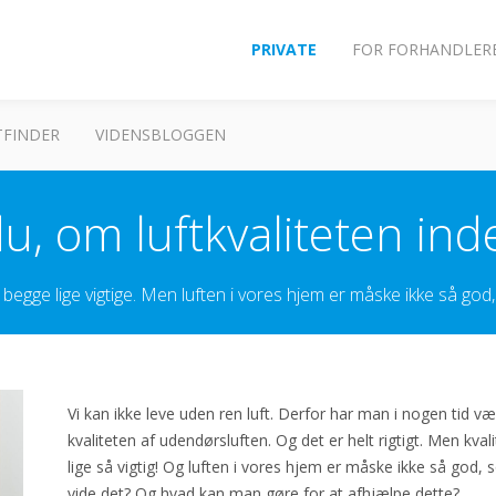
PRIVATE
FOR FORHANDLER
FINDER
VIDENSBLOGGEN
u, om luftkvaliteten ind
egge lige vigtige. Men luften i vores hjem er måske ikke så god, 
Vi kan ikke leve uden ren luft. Derfor har man i nogen tid
kvaliteten af udendørsluften. Og det er helt rigtigt. Men kval
lige så vigtig! Og luften i vores hjem er måske ikke så god,
vide det? Og hvad kan man gøre for at afhjælpe dette?