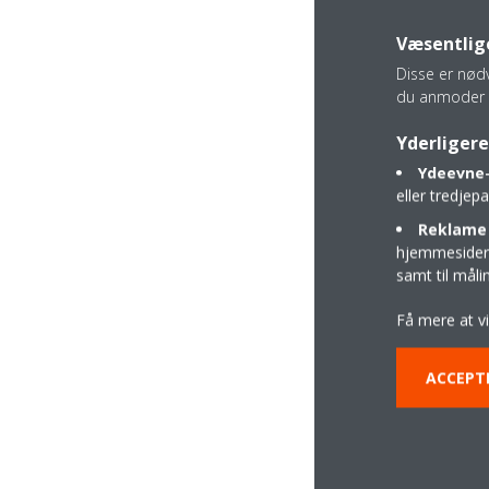
Væsentlige
Disse er nød
du anmoder 
Yderligere
Ydeevne-
eller tredje
Reklame 
hjemmesider t
samt til mål
Få mere at v
ACCEPT