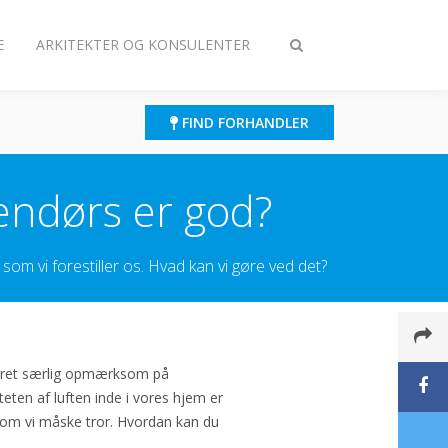
E
ARKITEKTER OG KONSULENTER
Toggle
search
FIND FORHANDLER
endørs er god?
som vi forestiller os. Hvad kan vi gøre ved det?
 været særlig opmærksom på
iteten af luften inde i vores hjem er
 som vi måske tror. Hvordan kan du