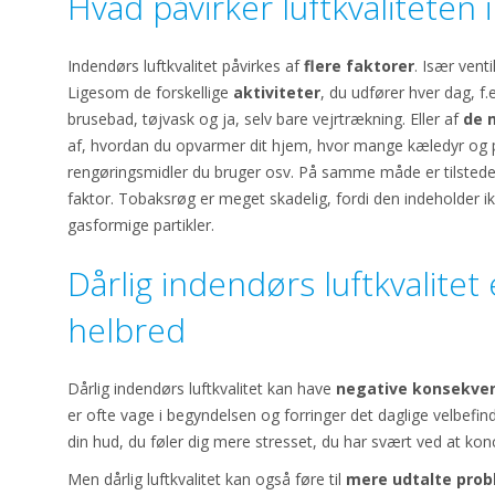
Hvad påvirker luftkvaliteten
Indendørs luftkvalitet påvirkes af
flere faktorer
. Især vent
Ligesom de forskellige
aktiviteter
, du udfører hver dag, f.
brusebad, tøjvask og ja, selv bare vejrtrækning. Eller af
de 
af, hvordan du opvarmer dit hjem, hvor mange kæledyr og pl
rengøringsmidler du bruger osv. På samme måde er tilstede
faktor. Tobaksrøg er meget skadelig, fordi den indeholder i
gasformige partikler.
Dårlig indendørs luftkvalitet e
helbred
Dårlig indendørs luftkvalitet kan have
negative konsekven
er ofte vage i begyndelsen og forringer det daglige velbefinde
din hud, du føler dig mere stresset, du har svært ved at konc
Men dårlig luftkvalitet kan også føre til
mere udtalte prob