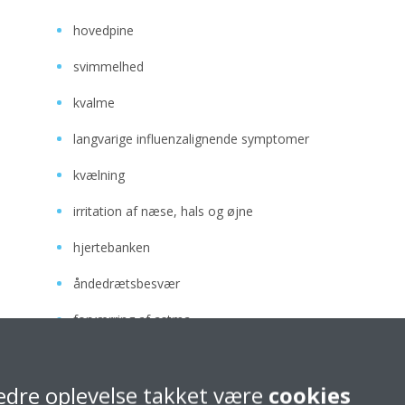
hovedpine
svimmelhed
kvalme
langvarige influenzalignende symptomer
kvælning
irritation af næse, hals og øjne
hjertebanken
åndedrætsbesvær
forværring af astma
Dette kan endda føre til kroniske symptomer og kroniske til
forårsager mere ubehag i visse grupper, f.eks. små børn,
edre oplevelse takket være
cookies