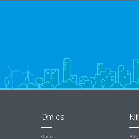
Om os
Kl
Om os
Boli