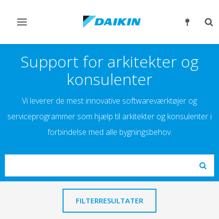
Slå
Slå
navigation
søg
til/fra
til/
Support for arkitekter og
konsulenter
Vi leverer de mest innovative softwareværktøjer og
serviceprogrammer som hjælp til arkitekter og konsulenter i
forbindelse med alle bygningsbehov.
Search
Subm
FILTERRESULTATER