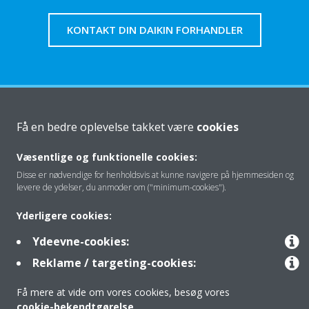
KONTAKT DIN DAIKIN FORHANDLER
Om os
Få en bedre oplevelse takket være
cookies
Væsentlige og funktionelle cookies:
Klimaløsning
Disse er nødvendige for henholdsvis at kunne navigere på hjemmesiden og
levere de ydelser, du anmoder om ("minimum-cookies").
Kontakt
Yderligere cookies:
Ydeevne-cookies:
Reklame / targeting-cookies:
Produkter
Få mere at vide om vores cookies, besøg vores
cookie-bekendtgørelse
.