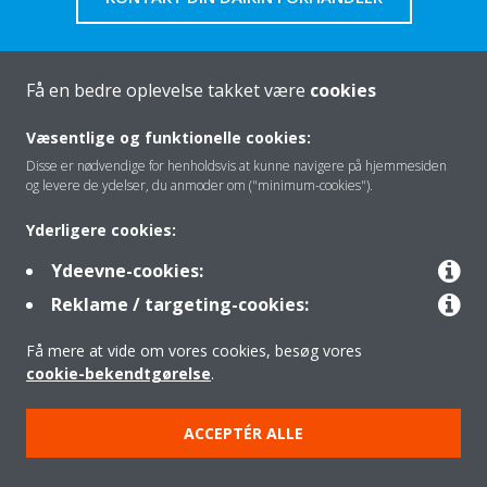
Få en bedre oplevelse takket være
cookies
Om os
Væsentlige og funktionelle cookies:
Disse er nødvendige for henholdsvis at kunne navigere på hjemmesiden
og levere de ydelser, du anmoder om ("minimum-cookies").
Klimaløsning
Yderligere cookies:
Ydeevne-cookies:
Kontakt
Reklame / targeting-cookies:
Få mere at vide om vores cookies, besøg vores
Produkter
cookie-bekendtgørelse
.
ACCEPTÉR ALLE
Copyright © Daikin