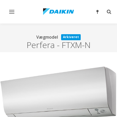
Slå
Slå
navigation
søgn
til/fra
til/fr
Vægmodel
Arkiveret
Perfera
-
FTXM-N