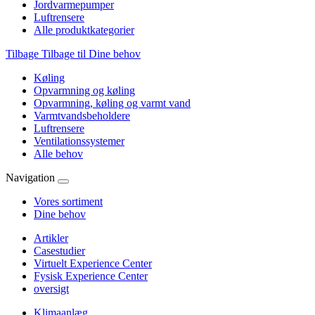
Jordvarmepumper
Luftrensere
Alle produktkategorier
Tilbage
Tilbage til Dine behov
Køling
Opvarmning og køling
Opvarmning, køling og varmt vand
Varmtvandsbeholdere
Luftrensere
Ventilationssystemer
Alle behov
Navigation
Vores sortiment
Dine behov
Artikler
Casestudier
Virtuelt Experience Center
Fysisk Experience Center
oversigt
Klimaanlæg