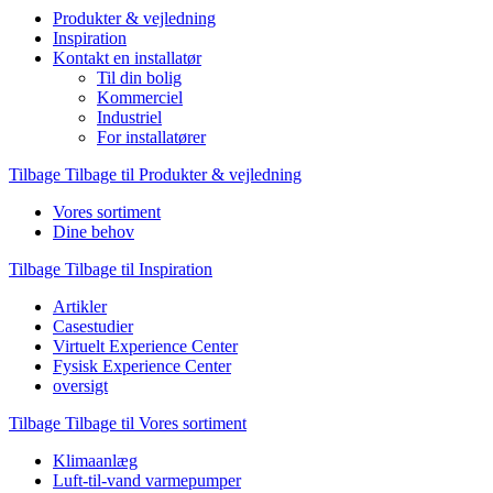
Produkter & vejledning
Inspiration
Kontakt en installatør
Til din bolig
Kommerciel
Industriel
For installatører
Tilbage
Tilbage til Produkter & vejledning
Vores sortiment
Dine behov
Tilbage
Tilbage til Inspiration
Artikler
Casestudier
Virtuelt Experience Center
Fysisk Experience Center
oversigt
Tilbage
Tilbage til Vores sortiment
Klimaanlæg
Luft-til-vand varmepumper