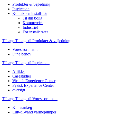
Produkter & vejledning
Inspiration
Kontakt en installatør
Til din bolig
Kommerciel
Industriel
For installatører
Tilbage
Tilbage til Produkter & vejledning
Vores sortiment
Dine behov
Tilbage
Tilbage til Inspiration
Artikler
Casestudier
Virtuelt Experience Center
Fysisk Experience Center
oversigt
Tilbage
Tilbage til Vores sortiment
Klimaanlæg
Luft-til-vand varmepumper