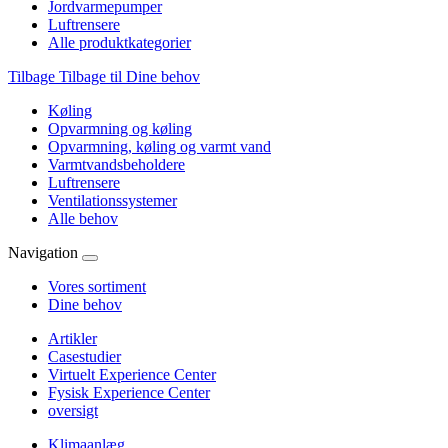
Jordvarmepumper
Luftrensere
Alle produktkategorier
Tilbage
Tilbage til Dine behov
Køling
Opvarmning og køling
Opvarmning, køling og varmt vand
Varmtvandsbeholdere
Luftrensere
Ventilationssystemer
Alle behov
Navigation
Vores sortiment
Dine behov
Artikler
Casestudier
Virtuelt Experience Center
Fysisk Experience Center
oversigt
Klimaanlæg