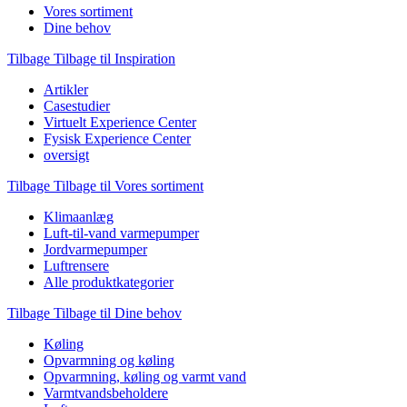
Vores sortiment
Dine behov
Tilbage
Tilbage til Inspiration
Artikler
Casestudier
Virtuelt Experience Center
Fysisk Experience Center
oversigt
Tilbage
Tilbage til Vores sortiment
Klimaanlæg
Luft-til-vand varmepumper
Jordvarmepumper
Luftrensere
Alle produktkategorier
Tilbage
Tilbage til Dine behov
Køling
Opvarmning og køling
Opvarmning, køling og varmt vand
Varmtvandsbeholdere