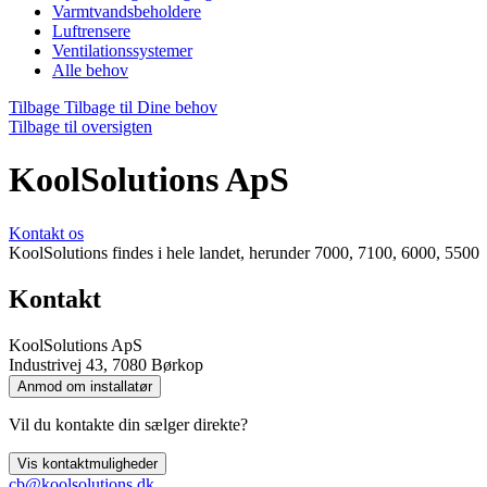
Varmtvandsbeholdere
Luftrensere
Ventilationssystemer
Alle behov
Tilbage
Tilbage til Dine behov
Tilbage til oversigten
KoolSolutions ApS
Kontakt os
KoolSolutions findes i hele landet, herunder 7000, 7100, 6000, 5500
Kontakt
KoolSolutions ApS
Industrivej 43, 7080 Børkop
Anmod om installatør
Vil du kontakte din sælger direkte?
Vis kontaktmuligheder
cb@koolsolutions.dk