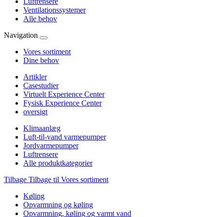
Luftrensere
Ventilationssystemer
Alle behov
Navigation
Vores sortiment
Dine behov
Artikler
Casestudier
Virtuelt Experience Center
Fysisk Experience Center
oversigt
Klimaanlæg
Luft-til-vand varmepumper
Jordvarmepumper
Luftrensere
Alle produktkategorier
Tilbage
Tilbage til Vores sortiment
Køling
Opvarmning og køling
Opvarmning, køling og varmt vand