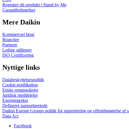
Registrer dit produkt i Stand by Me
Garantibetingelser
Mere Daikin
Kommerciel brug
Brancher
Partnere
Ledige stillinger
ISO Certificering
Nyttige links
Databeskyttelsespolitik
Cookie-notifikation
Etiske retningslinjer
Juridisk meddelelse
Energimærker
Defineret supportperiode
Daikin Europe Groups politik for rapportering og offentliggørelse af 
Data Act
Facebook