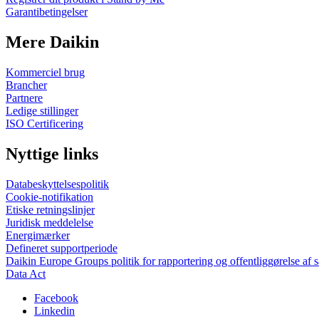
Garantibetingelser
Mere Daikin
Kommerciel brug
Brancher
Partnere
Ledige stillinger
ISO Certificering
Nyttige links
Databeskyttelsespolitik
Cookie-notifikation
Etiske retningslinjer
Juridisk meddelelse
Energimærker
Defineret supportperiode
Daikin Europe Groups politik for rapportering og offentliggørelse af 
Data Act
Facebook
Linkedin