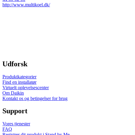
http://www.multikoel.dk/
Udforsk
Produktkategorier
Find en installatør
Virtuelt oplevelsescenter
Om Daikin
Kontakt os og betingelser for brug
Support
Vores tjenester
FAQ
Registrer dit produkt i Stand by Me