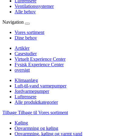
Luftrensere
Ventilationssystemer
Alle behov
Navigation
Vores sortiment
Dine behov
Artikler
Casestudier
Virtuelt Experience Center
Fysisk Experience Center
oversigt
Klimaanlæg
Luft-til-vand varmepumper
Jordvarmepumper
Luftrensere
Alle produktkategorier
Tilbage
Tilbage til Vores sortiment
Køling
Opvarmning og køling
Opvarmning, køling og varmt vand