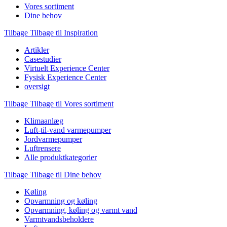
Vores sortiment
Dine behov
Tilbage
Tilbage til Inspiration
Artikler
Casestudier
Virtuelt Experience Center
Fysisk Experience Center
oversigt
Tilbage
Tilbage til Vores sortiment
Klimaanlæg
Luft-til-vand varmepumper
Jordvarmepumper
Luftrensere
Alle produktkategorier
Tilbage
Tilbage til Dine behov
Køling
Opvarmning og køling
Opvarmning, køling og varmt vand
Varmtvandsbeholdere