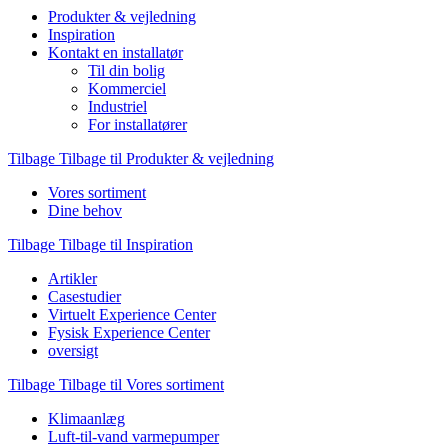
Produkter & vejledning
Inspiration
Kontakt en installatør
Til din bolig
Kommerciel
Industriel
For installatører
Tilbage
Tilbage til Produkter & vejledning
Vores sortiment
Dine behov
Tilbage
Tilbage til Inspiration
Artikler
Casestudier
Virtuelt Experience Center
Fysisk Experience Center
oversigt
Tilbage
Tilbage til Vores sortiment
Klimaanlæg
Luft-til-vand varmepumper