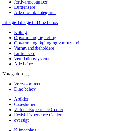
Jordvarmepumper
Luftrensere
Alle produktkategorier
Tilbage
Tilbage til Dine behov
Køling
Opvarmning og køling
Opvarmning, køling og varmt vand
Varmtvandsbeholdere
Luftrensere
Ventilationssystemer
Alle behov
Navigation
Vores sortiment
Dine behov
Artikler
Casestudier
Virtuelt Experience Center
Fysisk Experience Center
oversigt
Klimaanlæg