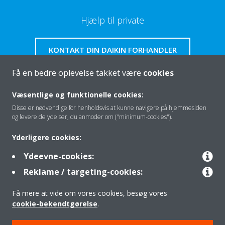
Hjælp til private
KONTAKT DIN DAIKIN FORHANDLER
Få en bedre oplevelse takket være
cookies
Væsentlige og funktionelle cookies:
Disse er nødvendige for henholdsvis at kunne navigere på hjemmesiden
Om os
og levere de ydelser, du anmoder om ("minimum-cookies").
Yderligere cookies:
Klimaløsning
Ydeevne-cookies:
Reklame / targeting-cookies:
Kontakt
Få mere at vide om vores cookies, besøg vores
cookie-bekendtgørelse
.
Produkter