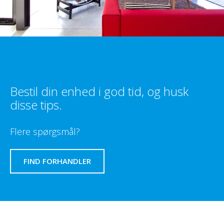
Bestil din enhed i god tid, og husk
disse tips.
Flere spørgsmål?
FIND FORHANDLER