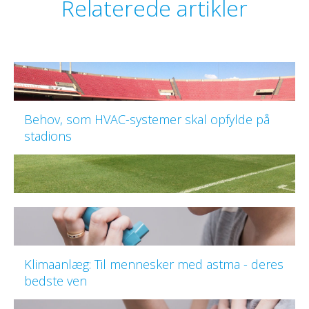
Relaterede artikler
Behov, som HVAC-systemer skal opfylde på
stadions
Klimaanlæg: Til mennesker med astma - deres
bedste ven